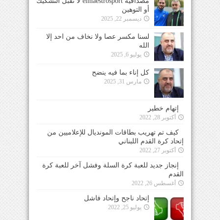
مصداقية elmaestrosport لا تقبل التشكيك
أو التوهين
ديسمبر 22, 2025
لسنا مكسر عصا ولا نخاف من احد إلا
الله
يوليو 6, 2025
كل إناء بما فيه ينضح
مارس 31, 2025
إتهام خطير
أكتوبر 28, 2022
كيف تم تهريب بطاقات المونديال للإعلاميين من
إتحاد كرة القدم اللبناني
أكتوبر 27, 2022
إنجاز جديد للعبة كرة السلة وفشل آخر للعبة كرة
القدم
أغسطس 26, 2022
إتحاد ناجح وإتحاد فاشل
يوليو 25, 2022