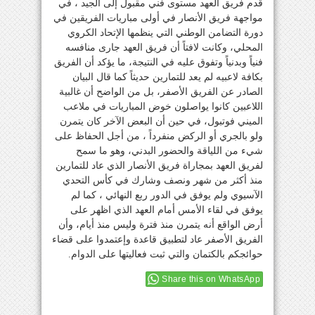
قدم فريق العهد مستوى فني مقبول إلى الجيد ، في
مواجهة فريق الأنصار في أولى مباريات الفريقين في
دورة التضامن الوطني التي ينظمها الإتحاد الكروي
المحلي، وكانت لافتاً أن فريق العهد جارى منافسه
فنياً وبدنياً وتفوق عليه في النتيجة، ما يؤكد أن الفريق
بكافة لاعبيه لم يعد للتمارين حديثاً كما قال البيان
الصادر عن الفريق الأصفر، بل من الواضح أن غالبية
اللاعبين كانوا يواصلون خوض المباريات في ملاعب
الميني فوتبول، في حين أن البعض الآخر كان يتمرن
ولو بالجري أو الركض منفرداً ، من أجل الحفاظ على
شيء من اللياقة والحضور البدني، وهو ما سمح
لفريق العهد بمجاراة فريق الأنصار الذي عاد للتمارين
منذ أكثر من شهر ونصف وشارك في كأس التحدي
الآسيوي ولم يوفق في الدور ربع النهائي ، كما لم
يوفق في لقاء الأمس أمام العهد الذي اظهر على
أرض الواقع أنه يتمرن منذ فترة وليس منذ أيام، وأن
الفريق الأصفر عاد لتطبيق قاعدة وإعتمدوا على قضاء
حوائجكم بالكتمان والتي ثبت فعاليتها على الدوام.
Share this on WhatsApp