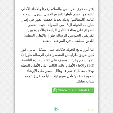
إقتربت فرق طرابلس والسلام زغرتا والاخاء الأهلي
عاليه من حسم تأهلها للمربع الذهبي لدوري الدرجة
الثانية (المظاليم) وذلك بعدما حققت الفوز في إطار
مباريات الجولة ال18 من البطولة، حيث إنحصر
الصراع على بطاقة التأهل الرابعة والأخيرة بين
الفريقين الجنوبيين الرسالة طورا والأهلي النبطية،
اللذين سيلتقيان في المرحلة المقبلة.
اما أبرز نتائج الجولة فكانت على الشكل التالي، فوز
كبير لفريق طرابلس المتصدر على الرسالة طورا (4-
0) والسلام زغرتا الوصيف على الإتحاد حارة الناعمة
(3-1) والاخاء الأهلي عاليه الثالث على الأهلي النبطية
بهدف مقابل لا شيء، وهلال النصر على الإرشاد
شحيم (2-1) وتعادل سبورتينغ سلباً مع فريق تجمع
شباب بعلبك.
Share this on WhatsApp