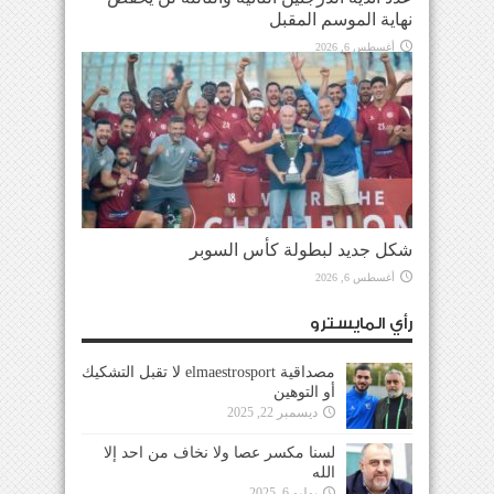
نهاية الموسم المقبل
أغسطس 6, 2026
شكل جديد لبطولة كأس السوبر
أغسطس 6, 2026
رأي المايسترو
مصداقية elmaestrosport لا تقبل التشكيك
أو التوهين
ديسمبر 22, 2025
لسنا مكسر عصا ولا نخاف من احد إلا
الله
يوليو 6, 2025