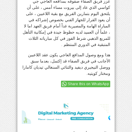
عزز فريق الصفاء صفوفه بمدافعه العاجي جي
كواسي الذي عاد إلى بيروت مساء أمس ، على أن
يلتحق اليوم بتمارين الفريق مع بقية اللاعبين ، على
أن يعود القرار للجهاز الفني بخصوص إشراكه في
المباراة الهامة والمصيرية غداً أمام فريق العهد اما لا
، علماً أن العميد لديه حظوظ جيدة في إمكانية التأهل
للمربع الذهبي شرط الفوز في كل مبارياته الثلاث
المتبقية في الدوري المنتظم .
هذا ومع وصول المدافع العاجي يكون عقد اللاعبين
الأجانب في فريق الصفاء قد إكتمل، بعدما سبق
ووصل النيجيري ديفيد والثنائي السنغالي تيديان كامارا
ومختار كويتيه.
Share this on WhatsApp