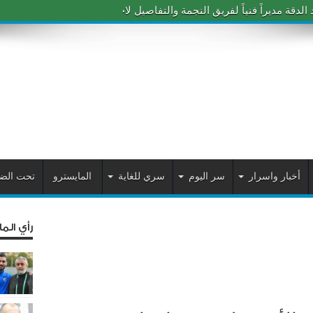
دقة مديراً فنياً لفريق النجمة والتفاصيل لاحقاً
أخبار واسرار
سر اليوم
سري للغاية
المايسترو
تحت الض
رأي الم