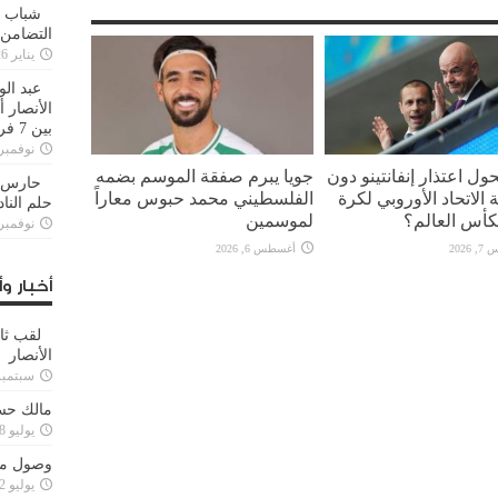
شباب ا
التضامن
يناير 26, 2025
عبد الو
الأنصار 
بين 7 فرق
نوفمبر 29, 20
ل اعتذار إنفانتينو دون
جويا يبرم صفقة الموسم بضمه
حارس م
الاتحاد الأوروبي لكرة
الفلسطيني محمد حبوس معاراً
حلم النا
كأس العالم؟
لموسمين
نوفمبر 27, 20
2026
أغسطس 6, 2026
أخبار وأ
لقب ثا
الأنصار
سبتمبر 15, 4
مالك حس
يوليو 28, 2023
وصول مدا
يوليو 12, 2023