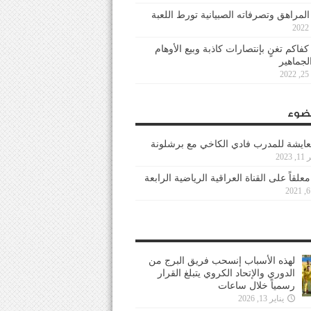
 المراهق وتصرفاته الصبيانية تورط اللعبة
كفاكم تغنٍ بإنتصارات كاذبة وبيع الأوهام
لجماهير
2
ضوء
عايشة للمدرب فادي الكاخي مع برشلونة
202
معلقاً على القناة العراقية الرياضية الرابعة
لهذه الأسباب إنسحب فريق البرج من
الدوري والإتحاد الكروي يتبلغ القرار
رسمياً خلال ساعات
يناير 13, 2026