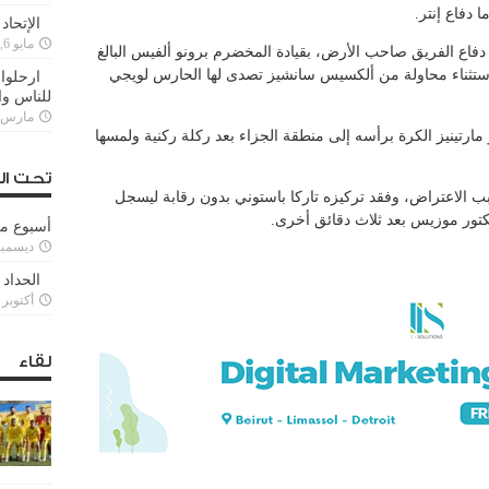
 دفاع إنتر.
الإتحاد
مايو 6, 2022
فاع الفريق صاحب الأرض، بقيادة المخضرم برونو ألفيس البالغ
ه سيخترق باستثناء محاولة من ألكسيس سانشيز تصدى لها الحارس لويجي
ارحلوا 
للناس وا
مارس 25, 022
مارتينيز الكرة برأسه إلى منطقة الجزاء بعد ركلة ركنية ولمسها
تحت ال
بب الاعتراض، وفقد تركيزه تاركا باستوني بدون رقابة ليسجل
كتور موزيس بعد ثلاث دقائق أخرى.
أسبوع م
ديسمبر 11, 3
الحداد 
أكتوبر 6, 2021
لقاء