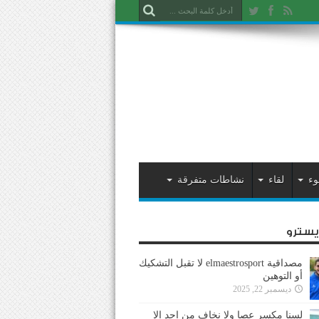
وء
لقاء
نشاطات متفرقة
ايسترو
مصداقية elmaestrosport لا تقبل التشكيك
أو التوهين
ديسمبر 22, 2025
لسنا مكسر عصا ولا نخاف من احد إلا