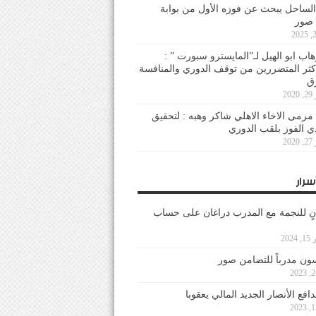
لساحل يبحث عن فوزه الأول من بوابة
 صور
هاب ابو الهيل لـ”المايسترو سبورت ” :
أكثر المتضررين من توقف الدوري والمنافسة
20
رمى الاخاء الاهلي شاكر وهبه : لتحقيق
دي الفوز بلقب الدوري
20
سرار
نٍ للنجمة مع المدرب دراغان على حساب
202
ون مدرباً للتضامن صور
فع الأنصار الجديد المالي يعقوبا