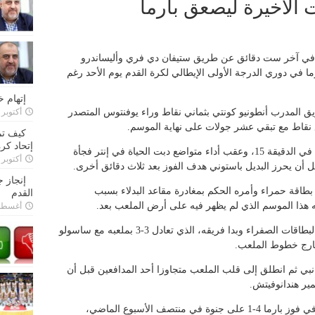
 الأخيرة ليصعق بارما
ن في آخر ست دقائق عن طريق ستيفان دي فري وأليساندرو
خارج أرضه على بارما في دوري الدرجة الأولى الإيطالي لكرة القدم يوم الأحد رغم
إتهام 
فريق المدرب أنطونيو كونتي بثماني نقاط وراء يوفنتوس المتصدر
أكتوبر 28, 2022
ع نقاط مع تبقي عشر جولات على نهاية الموسم.
كيف تم
إتحاد كرة
ومنح جرفينيو التقدم لبارما بعد انطلاقة فردية في الدقيقة 15، وعقب أداء متواضع دبت الحياة في إنتر فجأة
أكتوبر 27, 2022
 أن يحرز البديل باستوني هدف الفوز بعد ثلاث دقائق أخرى.
إنجاز 
طاقة حمراء وأمره الحكم بمغادرة مقاعد البدلاء بسبب
القدم
ه هذا الموسم الذي لم يظهر فيه على أرض الملعب بعد.
أغسطس 26,
وكان كونتي مدرب إنتر موقوفا بسبب تراكم البطاقات الصفراء وبدا فريقه، الذي تعادل 3-3 بملعبه مع ساسولو
خارج خطوط الملعب.
انبي ثم انطلق إلى قلب الملعب متجاوزا أحد المدافعين قبل أن
ر هندانوفيتش.
وأهدر أندرياس كورنيليوس، الذي أحرز ثلاثية في فوز بارما 4-1 على جنوة في منتصف الأسبوع الماضي،