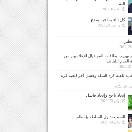
الله
يوليو 6, 2025
كل إناء بما فيه ينضح
مارس 31, 2025
خطير
 تهريب بطاقات المونديال للإعلاميين من
 القدم اللبناني
جديد للعبة كرة السلة وفشل آخر للعبة كرة
 2022
إتحاد ناجح وإتحاد فاشل
يوليو 25, 2022
السبب تداول السلطة بإنتظام
يوليو 24, 2022