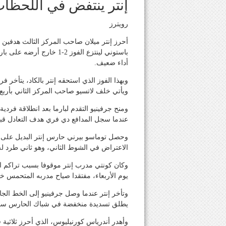
إنتر ينتفض في اللحظات
رويترز
أحرز إنتر ميلان صاحب المركز الثالث هدفي
باستوني لينتزع الفوز 2-1 
أداء ضعيف.
وبهذا الفوز الذي استحقه إنتر بالكاد، يتأخر 
ويأتي خلف لاتسيو صاحب المركز الثاني بأرب
عندما سجل المدافع دي فري هدف التعادل قبل
وحصل توماسو بيرني حارس إنتر البديل على ب
الاعتراض في الشوط الثاني، وهو ثاني طرد ل
يوم الأربعاء، مفتقدا صياح مدربه المتحمس 
وتأخر إنتر عندما وصل جرفينيو إلى الخط الج
يطلق تسديدة منخفضة في شباك الحارس سمي