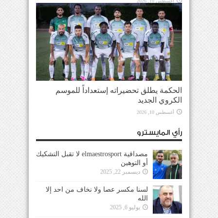
أغسطس 10, 2026
الحكمة يطلق تحضيراته إستعداداً للموسم
الكروي الجديد
أغسطس 10, 2026
رأي المايسترو
مصداقية elmaestrosport لا تقبل التشكيك
أو التوهين
ديسمبر 22, 2025
لسنا مكسر عصا ولا نخاف من احد إلا
الله
يوليو 6, 2025