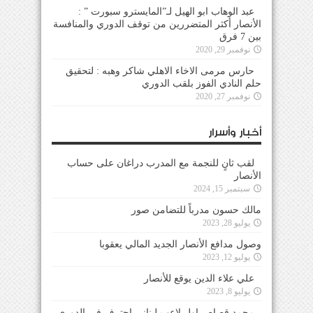
عبد الوهاب ابو الهيل لـ”المايسترو سبورت ” :
الأنصار أكثر المتضررين من توقف الدوري والمنافسة
بين 7 فرق
نوفمبر 29, 2020
حارس مرمى الاخاء الاهلي شاكر وهبه : لتحقيق
حلم النادي الفوز بلقب الدوري
نوفمبر 27, 2020
أخبار وأسرار
لقب ثانٍ للنجمة مع المدرب دراغان على حساب
الأنصار
سبتمبر 15, 2024
مالك حسون مدرباً للتضامن صور
يوليو 28, 2023
وصول مدافع الأنصار الجديد المالي يعقوبا
يوليو 12, 2023
علي علاء الدين يوقع للأنصار
يوليو 8, 2023
محمد قصاص اول لاعب لبناني احترف في الدوري