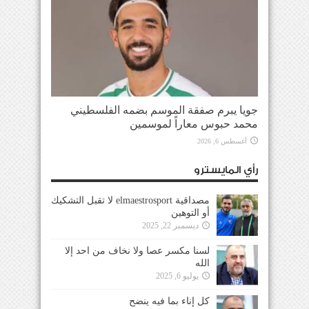
جويا يبرم صفقة الموسم بضمه الفلسطيني
محمد حبوس معاراً لموسمين
أغسطس 6, 2026
رأي المايسترو
مصداقية elmaestrosport لا تقبل التشكيك
أو التوهين
ديسمبر 22, 2025
لسنا مكسر عصا ولا نخاف من احد إلا
الله
يوليو 6, 2025
كل إناء بما فيه ينضح