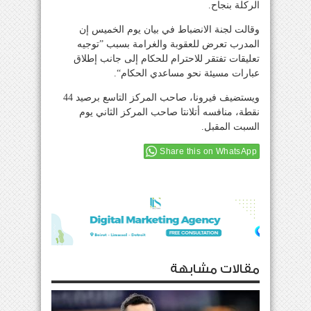
الركلة بنجاح.
وقالت لجنة الانضباط في بيان يوم الخميس إن
المدرب تعرض للعقوبة والغرامة بسبب ”توجيه
تعليقات تفتقر للاحترام للحكام إلى جانب إطلاق
عبارات مسيئة نحو مساعدي الحكام“.
ويستضيف فيرونا، صاحب المركز التاسع برصيد 44
نقطة، منافسه أتلانتا صاحب المركز الثاني يوم
السبت المقبل.
Share this on WhatsApp
مقالات مشابهة