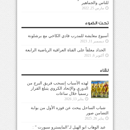
للناس والجماهير
مارس 25, 2022
تحت الضوء
أسبوع معايشة للمدرب فادي الكاخي مع برشلونة
ديسمبر 11, 2023
الحداد معلقاً على القناة العراقية الرياضية الرابعة
أكتوبر 6, 2021
لقاء
لهذه الأسباب إنسحب فريق البرج من
الدوري والإتحاد الكروي يتبلغ القرار
رسمياً خلال ساعات
يناير 13, 2026
شباب الساحل يبحث عن فوزه الأول من بوابة
التضامن صور
يناير 26, 2025
عبد الوهاب ابو الهيل لـ”المايسترو سبورت ” :