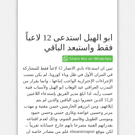
ابو الهيل استدعى 12 لاعباً
فقط واستبعد الباقي
Share this on WhatsApp
تبين ان استدعاء نادي الانصار 12 لاعباً فقط للمشاركة
في المران الأول في ظل وباء كورونا، لم يكن بسبب
الإجراءات الإحترازية الواجب إتباعها ، وانما بقرار من
المدرب العراقي عبد الوهاب ابو الهيل ولأسباب فنية
حسب رأيه، لذا ابلغ مدير الفريق بإستدعاء اللاعبين
ال12 الذين حضروا دون الباقين والذين لم يتم
إبلاغهم، ومن ابرزهم الحارسين حسن مغنية و مهدب
مزنر وحسين عواضة وغازي حنيني وحسن حمود
وموسى الطويل وقاسم الشوم، وذلك لعدم اقتناعه
بقدراتهم الفنية مصرحا بانهم خارج حساباته تقريباً ،،
لكن موقع elmaestrosport علم من مصادر خاصة ان