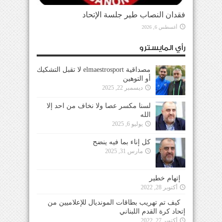
فقدان النصاب طير جلسة الإتحاد
أغسطس 6, 2026
رأي المايسترو
مصداقية elmaestrosport لا تقبل التشكيك
أو التوهين
ديسمبر 22, 2025
لسنا مكسر عصا ولا نخاف من احد إلا
الله
يوليو 6, 2025
كل إناء بما فيه ينضح
مارس 31, 2025
إتهام خطير
أكتوبر 28, 2022
كيف تم تهريب بطاقات المونديال للإعلاميين من
إتحاد كرة القدم اللبناني
أكتوبر 27, 2022