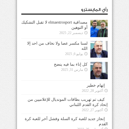
رأي المايسترو
مصداقية elmaestrosport لا تقبل التشكيك
أو التوهين
ديسمبر 22, 2025
لسنا مكسر عصا ولا نخاف من احد إلا
الله
يوليو 6, 2025
كل إناء بما فيه ينضح
مارس 31, 2025
إتهام خطير
أكتوبر 28, 2022
كيف تم تهريب بطاقات المونديال للإعلاميين من
إتحاد كرة القدم اللبناني
أكتوبر 27, 2022
إنجاز جديد للعبة كرة السلة وفشل آخر للعبة كرة
القدم