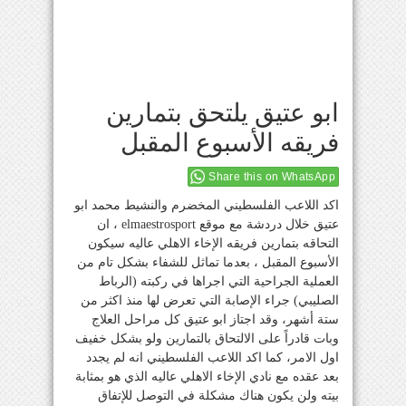
ابو عتيق يلتحق بتمارين
فريقه الأسبوع المقبل
Share this on WhatsApp
اكد اللاعب الفلسطيني المخضرم والنشيط محمد ابو
عتيق خلال دردشة مع موقع elmaestrosport ، ان
التحاقه بتمارين فريقه الإخاء الاهلي عاليه سيكون
الأسبوع المقبل ، بعدما تماثل للشفاء بشكل تام من
العملية الجراحية التي اجراها في ركبته (الرباط
الصليبي) جراء الإصابة التي تعرض لها منذ اكثر من
ستة أشهر، وقد اجتاز ابو عتيق كل مراحل العلاج
وبات قادراً على الالتحاق بالتمارين ولو بشكل خفيف
اول الامر، كما اكد اللاعب الفلسطيني انه لم يجدد
بعد عقده مع نادي الإخاء الاهلي عاليه الذي هو بمثابة
بيته ولن يكون هناك مشكلة في التوصل للإتفاق