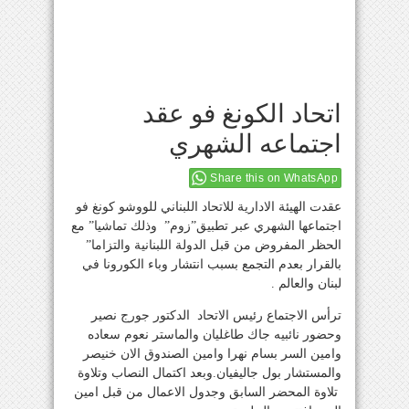
اتحاد الكونغ فو عقد
اجتماعه الشهري
Share this on WhatsApp
عقدت الهيئة الادارية للاتحاد اللبناني للووشو كونغ فو
اجتماعها الشهري عبر تطبيق”زوم” وذلك تماشيا” مع
الحظر المفروض من قبل الدولة اللبنانية والتزاما”
بالقرار بعدم التجمع بسبب انتشار وباء الكورونا في
لبنان والعالم .
ترأس الاجتماع رئيس الاتحاد الدكتور جورج نصير
وحضور نائبيه جاك طاغليان والماستر نعوم سعاده
وامين السر بسام نهرا وامين الصندوق الان خنيصر
والمستشار بول جاليفيان.وبعد اكتمال النصاب وتلاوة
تلاوة المحضر السابق وجدول الاعمال من قبل امين