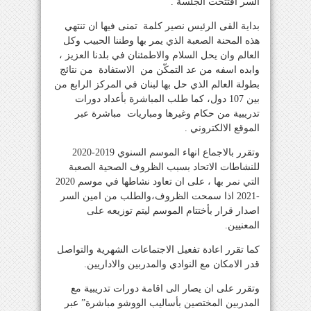
السر افتتحت الجلسة .
بداية القى الرئيس نصير كلمة تمنى فيها ان تنتهي
هذه المحنة الصعبة الذي يمر بها وطننا الحبيب وكل
العالم وان يحل السلام والاطمئنان في بلدنا العزيز ،
وابده اسفه من عد التمكّن من الاستفادة من نتائج
بطولة العالم الذي حل بها لبنان في المركز الرابع من
بين 107 دول، كما طلب المباشرة بأعداد دورات
تدريبية من حكام وغيرها ومباريات مباشرة عبر
الموقع الالكتروني .
وتقرر بالاجماع انهاء الموسم السنوي 2019-2020
للنشاطات الاتحاد بسبب الظروف الصحية الصعبة
التي نمر بها ، على ان تعاود نشاطها في موسم 2020
-2021 اذا سمحت الظروف،والطلب من امين السر
اصدار قرار بأختتام الموسم ليتم توزيعه على
المعنيين.
كما تقرر اعادة تفعيل الاجتماعات الشهرية والتواصل
قدر الامكان مع النوادي والمدربين والاداريين.
و
تقرر على ان يصار الى اقامة دورات تدريبية مع
المدربين المختصين بأساليب الووشو مباشرة” عبر