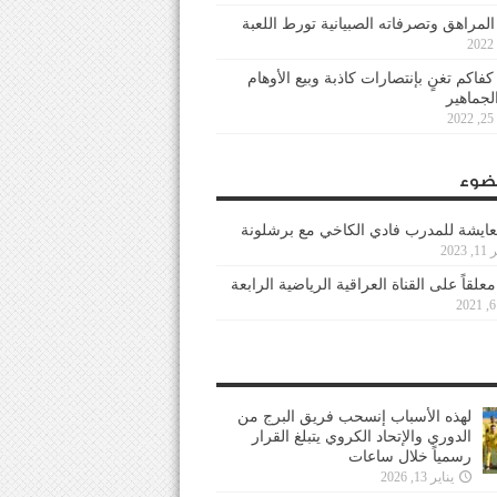
 المراهق وتصرفاته الصبيانية تورط اللعبة
كفاكم تغنٍ بإنتصارات كاذبة وبيع الأوهام
لجماهير
2
ضوء
عايشة للمدرب فادي الكاخي مع برشلونة
202
معلقاً على القناة العراقية الرياضية الرابعة
لهذه الأسباب إنسحب فريق البرج من
الدوري والإتحاد الكروي يتبلغ القرار
رسمياً خلال ساعات
يناير 13, 2026