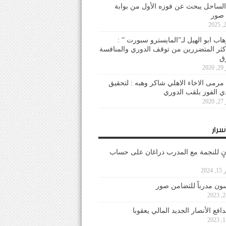
لساحل يبحث عن فوزه الأول من بوابة
 صور
هاب ابو الهيل لـ”المايسترو سبورت ” :
أكثر المتضررين من توقف الدوري والمنافسة
20
رمى الاخاء الاهلي شاكر وهبه : لتحقيق
دي الفوز بلقب الدوري
20
سرار
نٍ للنجمة مع المدرب دراغان على حساب
202
ون مدرباً للتضامن صور
فع الأنصار الجديد المالي يعقوبا