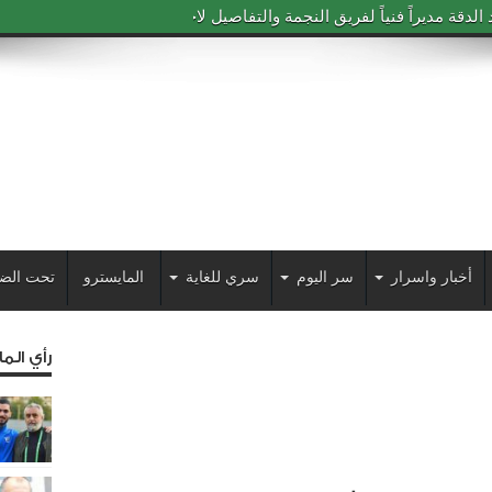
دقة مديراً فنياً لفريق النجمة والتفاصيل لاحقاً
أخبار واسرار
سر اليوم
سري للغاية
المايسترو
تحت الض
رأي الم