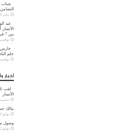
شباب ا
التضامن
يناير 26, 2025
عبد الو
الأنصار 
بين 7 فرق
نوفمبر 29, 20
حارس م
حلم النا
نوفمبر 27, 20
أخبار وأ
لقب ثا
الأنصار
سبتمبر 15, 4
مالك حس
يوليو 28, 2023
وصول مدا
يوليو 12, 2023