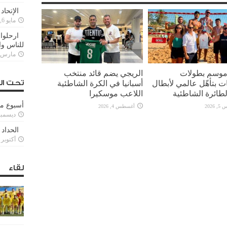
الإتحاد
مايو 6, 2022
ارحلوا 
للناس وا
مارس 25, 022
 موسم بطولات
الريجي يضم قائد منتخب
ت بتأهّل عالمي لأبطال
أسبانيا في الكرة الشاطئية
تحت ال
لطائرة الشاطئية
اللاعب موسكيرا
أسبوع م
2026
أغسطس 4, 2026
ديسمبر 11, 3
الحداد 
أكتوبر 6, 2021
لقاء