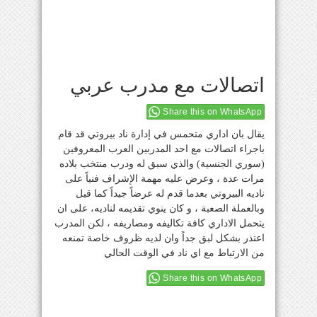
اتصالات مع مدرب عربي
Share this on WhatsApp
يقال بان اداري متحمس في إدارة ناد بيروتي قد قام
باجراء اتصالات مع احد المدربين العرب المعروفين
(سوري الجنسية) والذي سبق له ودرب منتخب بلاده
مرات عدة ، وعرض عليه مهمة الإشراف فنياً على
ناديه البيروتي بعدما قدم له عرضاً جيداً كما قيل
وبالعملة الصعبة ، و كان ينوي تقديمه لناديه، على ان
يتحمل الاداري كافة تكاليفه ومصاريفه ، لكن المدرب
اعتذر بشكل لبق جداً وان لديه ظروف خاصة تمنعه
من الارتباط مع اي ناد في الوقت الحالي
Share this on WhatsApp