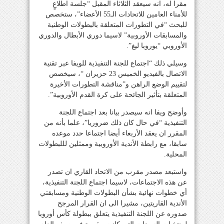
مقرا له، انه سيعقد الثلاثاء المقبل “جلسة اطلاعٍ
للأمناء العامين للاتحادات الـ55 الأعضاء”، ستخصص
للبحث “في التطورات المتعلقة بالبطولات الوطنية
والمسابقات الأوروبية” لاسيما دوري الأبطال والدوري
الأوروبي “يوروبا ليغ”.
وسيلي ذلك “اجتماع للجنة التنفيذية للويفا عبر تقنية
الاتصال بالفيديو الخميس 23 حزيران “، سيخصص
لتقييم الوضع الراهن و”مناقشة التطورات الأخيرة
المتعلقة بتأثير الجائحة على كرة القدم الأوروبية”.
وأوضح ويفا انه سيصدر بيانا بعد اجتماع اللجنة
التنفيذية “في حال كان ذلك ضروريا”، علما بأنه من
المقرر ان يعقد الأربعاء أيضا اجتماعا حدد موعده
سابقا، مع رابطة الأندية الأوروبية وممثلين لللبطولات
المحلية.
واستبعد مصدر مقرب من الاتحاد القاري ان تصدر
عن هذه الاجتماعات، لاسيما اجتماع اللجنة التنفيذية،
أي خطوات نهائية بشأن البطولات الوطنية ومسابقتي
الأندية القاريتين، مشيرا الى ان القرار المرجح
صدوره عن اللجنة التنفيذية يتعلق ببطولة كأس أوروبا