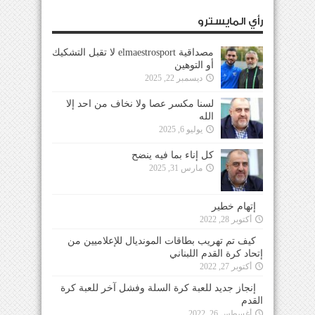
رأي المايسترو
مصداقية elmaestrosport لا تقبل التشكيك
أو التوهين
ديسمبر 22, 2025
لسنا مكسر عصا ولا نخاف من احد إلا
الله
يوليو 6, 2025
كل إناء بما فيه ينضح
مارس 31, 2025
إتهام خطير
أكتوبر 28, 2022
كيف تم تهريب بطاقات المونديال للإعلاميين من
إتحاد كرة القدم اللبناني
أكتوبر 27, 2022
إنجاز جديد للعبة كرة السلة وفشل آخر للعبة كرة
القدم
أغسطس 26, 2022