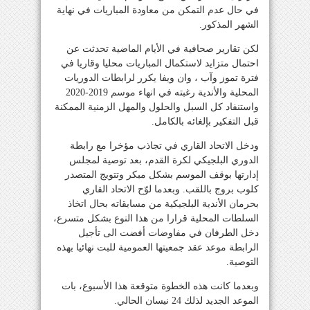
في حال عدم التمكن من معاودة المباريات في نهاية
الشهر المذكور.
لكن تقارير صحافية في الأيام الماضية تحدثت عن
احتمال متزايد لاستكمال المباريات محليا وقاريا في
فترة تموز وآب ، وان ويفا يكرر لرابطات الدوريات
المحلية والأندية رغبته في انهاء موسم 2019-2020
واستنفاد كل السبل والحلول والمهل الزمنية الممكنة
قبل التفكير بإلغائه بالكامل.
ودخل الاتحاد القاري في تجاذب مؤخرا مع رابطة
الدوري البلجيكي لكرة القدم، بعد توصية لمجلس
إدارتها بوقف الموسم بشكل مبكر وتتويج المتصدر
كلوب بروج باللقب. وبعدما لوّح الاتحاد القاري
بحرمان الأندية البلجيكية من مسابقاته بحال اتخاذ
السلطات المحلية قرارا من هذا النوع بشكل متسرع،
دخل الطرفان في مفاوضات أفضت الى تأجيل
الرابطة موعد عقد جمعيتها العمومية للبت نهائيا بهذه
التوصية.
وبعدما كانت هذه الخطوة متوقعة هذا الأسبوع، بات
الموعد الجديد لذلك 24 نيسان الحالي.