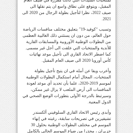
لمنتخبات السيدات التي كانت مقررة في صيف العام
المقبل، ويتوقع على نطاق واسع ان يتم نقلها الى
صيف 2022، نظرا لتأجيل بطولة الرجال من 2020 الى
2021.
وتسبب “كوفيد-19” بتعليق مختلف منافسات الرياضة
حول العالم، من دون ان يستثني ذلك الغالبية العظمى
من البطولات الوطنية الأوروبية والمسابقات القارية
للأندية والمنتخبات التي علقت الى أجل غير مسمى.
كما اضطر الاتحاد القاري الى تأجيل موعد نهائيات
كأس أوروبا 2020 الى صيف العام المقبل.
وأعرب ويفا عن أمله في ان يتيح تأجيل بطولة
المنتخبات، المجال أمام استكمال البطولات الوطنية
لموسم 2019-2020، علما بأن تحديد أي موعد لعودة
المنافسات الى أرض الملعب لا يزال غير ممكن،
وسيرتبط بالدرجة الأولى بتطورات الوضع الصحي في
الدول المعنية.
وأبدى رئيس الاتحاد القاري السلوفيني ألكسندر
تشيفيرين في تصريحات سابقة، رغبته في إنهاء
الموسم في مختلف البطولات الوطنية بحلول 30
حزيران ، محذرا من ضياع الموسم الحالي بالكامل