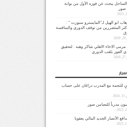
لساحل يبحث عن فوزه الأول من بوابة
 صور
هاب ابو الهيل لـ”المايسترو سبورت ” :
أكثر المتضررين من توقف الدوري والمنافسة
20
رمى الاخاء الاهلي شاكر وهبه : لتحقيق
دي الفوز بلقب الدوري
20
سرار
نٍ للنجمة مع المدرب دراغان على حساب
202
ون مدرباً للتضامن صور
فع الأنصار الجديد المالي يعقوبا