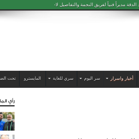
دقة مديراً فنياً لفريق النجمة والتفاصيل لاحقاً
أخبار واسرار
سر اليوم
سري للغاية
المايسترو
تحت الض
رأي الم