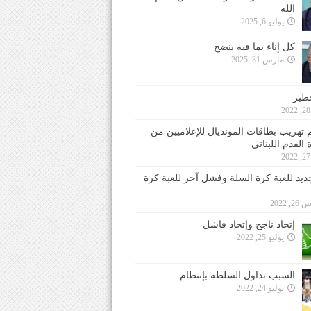
الله
يوليو 6, 2025
كل إناء بما فيه ينضح
مارس 31, 2025
خطير
 تهريب بطاقات المونديال للإعلاميين من
 القدم اللبناني
جديد للعبة كرة السلة وفشل آخر للعبة كرة
 2022
إتحاد ناجح وإتحاد فاشل
يوليو 25, 2022
السبب تداول السلطة بإنتظام
يوليو 24, 2022