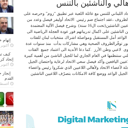
الي والناشئين بالتنس
اد اللبناني للتنس مع عائلة اللعبة عبر تطبيق “زوم” وحرصه على
 الظروف ،عقد اجتماع ضم رئيس الاتحاد أوليفر فيصل وعدد من
اعضاء الاتحاد مع اهالي اللاعبين الناشئين واللاعبين الناشئين(تحت ال16 سنة) .وشرح فيصل الآلية المعتمدة
الناشئين على اكمال تدريباتهم فور عودة العجلة الرياضية الى
جيل الواعد أمل المستقبل ومواصلة اشراك منتخبات لبنان للفئات
إتهام 
 فور توفّرالظروف الصحية وهي مشاركات بدأت منذ سنوات عدة
أكتوبر 28, 2022
ى لاعبي وطن الأرز .كما دعا الأندية الى اعتماد جميع الفئات
كيف تم
التي ستنظمها في العام الجاري لما للجيل الناشئ من أهمية كبيرة
إتحاد كرة
بين اليافعين.وأكد فيصل سعي الاتحاد لرعاية واحتضان الجيل
أكتوبر 27, 2022
 لأعضاء الاتحاد ولأهالي اللاعبين الذي شكروا رئيس واعضاء
إنجاز 
 الجيل الواعد ووضع كافة الامكانات بتصرّف اللاعبين الناشئين
القدم
أغسطس 26,