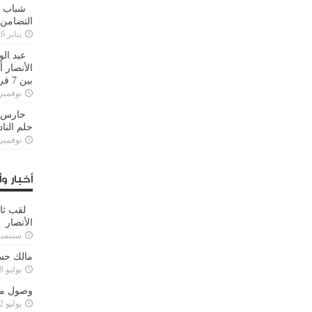
شباب ا
التضامن
يناير 26, 2025
عبد الو
الأنصار 
بين 7 فرق
نوفمبر 29, 20
حارس م
حلم النا
نوفمبر 27, 20
أخبار وأ
لقب ثا
الأنصار
سبتمبر 15, 4
مالك حس
يوليو 28, 2023
وصول مدا
يوليو 12, 2023