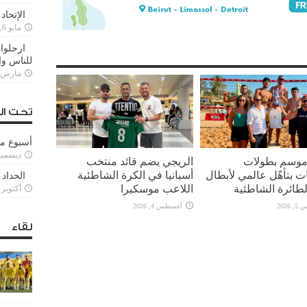
الإتحاد
مايو 6, 2022
ارحلوا 
للناس وا
مارس 25, 022
تحت ال
أسبوع م
ديسمبر 11, 3
 موسم بطولات
الريجي يضم قائد منتخب
ت بتأهّل عالمي لأبطال
أسبانيا في الكرة الشاطئية
الحداد 
لطائرة الشاطئية
اللاعب موسكيرا
أكتوبر 6, 2021
2026
أغسطس 4, 2026
لقاء