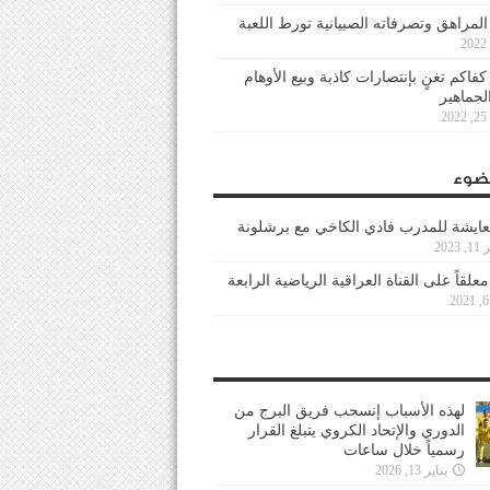
 المراهق وتصرفاته الصبيانية تورط اللعبة
كفاكم تغنٍ بإنتصارات كاذبة وبيع الأوهام
لجماهير
2
ضوء
عايشة للمدرب فادي الكاخي مع برشلونة
202
معلقاً على القناة العراقية الرياضية الرابعة
لهذه الأسباب إنسحب فريق البرج من
الدوري والإتحاد الكروي يتبلغ القرار
رسمياً خلال ساعات
يناير 13, 2026