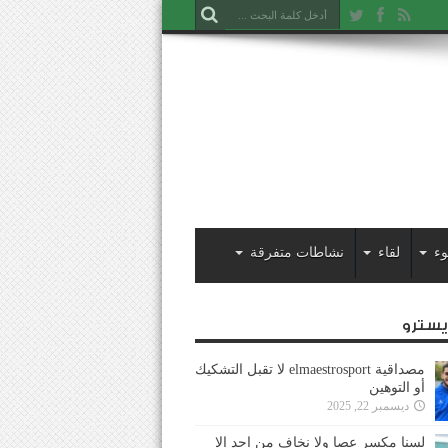
وء
لقاء
نشاطات متفرقة
ايسترو
مصداقية elmaestrosport لا تقبل التشكيك
أو التوهين
ديسمبر 22, 2025
لسنا مكسر عصا ولا نخاف من احد إلا