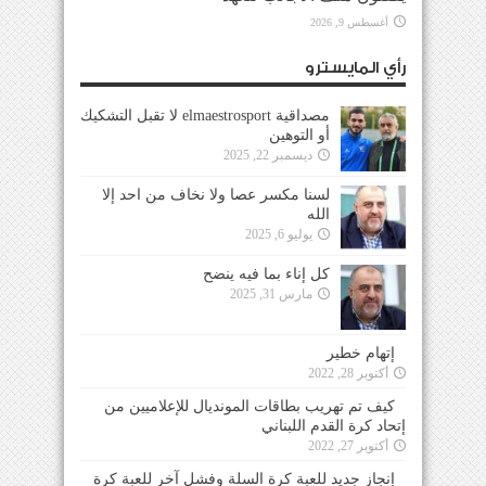
أغسطس 9, 2026
رأي المايسترو
مصداقية elmaestrosport لا تقبل التشكيك
أو التوهين
ديسمبر 22, 2025
لسنا مكسر عصا ولا نخاف من احد إلا
الله
يوليو 6, 2025
كل إناء بما فيه ينضح
مارس 31, 2025
إتهام خطير
أكتوبر 28, 2022
كيف تم تهريب بطاقات المونديال للإعلاميين من
إتحاد كرة القدم اللبناني
أكتوبر 27, 2022
إنجاز جديد للعبة كرة السلة وفشل آخر للعبة كرة