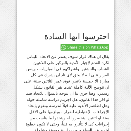
احترسوا ايها السادة
Share this on WhatsApp
يقال ان هناك قرار سوف يصدر عن الاتحاد اللبناني
لكرة القدم لإجبار الأندية بالتركيز على اللاعبين
الشباب والناشئين واشراكهم في المباريات ، وينص
القرار على انه لا يحق لاي ناد ان يشرك في كل
مباراة الا خمسة لاعبين فوق عمر الثلاثين سنة، على
ان تتوضح الآلية كاملة عندما يقر القانون بشكل
رسمي، وهنا حري بنا ان نتوجه بالسؤال للاتحاد فيما
لو اقر هذا القانون، هل اجريتم دراسة شاملة حوله
وهل اطلعتم الأندية عليه قبلاً لتدرسه وتقوم بإتخاذ
الإجراءات الإحتياطية للقرار ، ويلزمها على الاقل
سنة او اثنتين ليتحضروا له ويتخذوا ما يناسب من
إجراءات كي لا يتأثروا به فنياً، وحتى لا تكون خطوة
اخرى في الهواء ودون دراسة معمقة وشاملة،