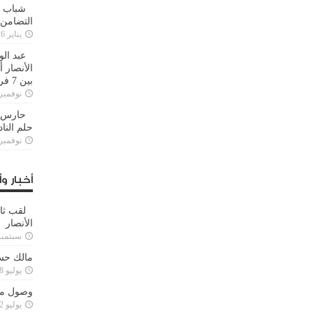
شباب ا
التضامن
يناير 26, 2025
عبد الو
الأنصار 
بين 7 فرق
نوفمبر 29, 20
حارس م
حلم النا
نوفمبر 27, 20
أخبار وأ
لقب ثا
الأنصار
سبتمبر 15, 4
مالك حس
يوليو 28, 2023
وصول مدا
يوليو 12, 2023