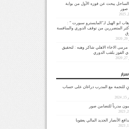
لساحل يبحث عن فوزه الأول من بوابة
 صور
هاب ابو الهيل لـ”المايسترو سبورت ” :
أكثر المتضررين من توقف الدوري والمنافسة
20
رمى الاخاء الاهلي شاكر وهبه : لتحقيق
دي الفوز بلقب الدوري
20
سرار
نٍ للنجمة مع المدرب دراغان على حساب
202
ون مدرباً للتضامن صور
فع الأنصار الجديد المالي يعقوبا