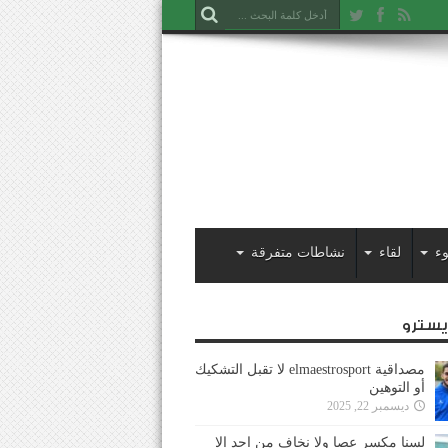
ء
لقاء
نشاطات متفرقة
ايسترو
مصداقية elmaestrosport لا تقبل التشكيك
أو التوهين
ديسمبر 22, 2025
لسنا مكسر عصا ولا نخاف من احد إلا