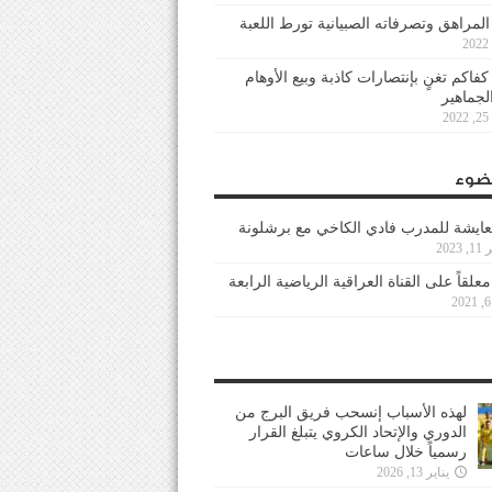
 المراهق وتصرفاته الصبيانية تورط اللعبة
كفاكم تغنٍ بإنتصارات كاذبة وبيع الأوهام
لجماهير
2
ضوء
عايشة للمدرب فادي الكاخي مع برشلونة
202
معلقاً على القناة العراقية الرياضية الرابعة
لهذه الأسباب إنسحب فريق البرج من
الدوري والإتحاد الكروي يتبلغ القرار
رسمياً خلال ساعات
يناير 13, 2026