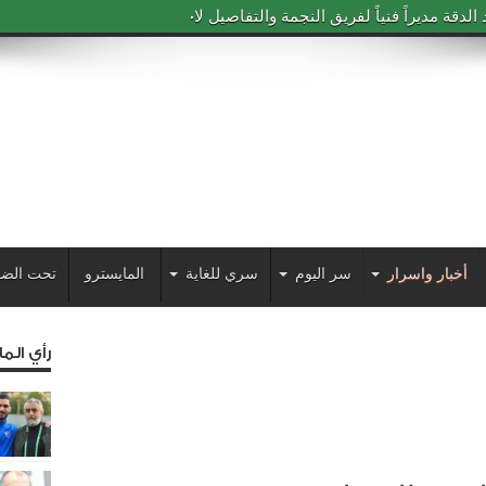
دقة مديراً فنياً لفريق النجمة والتفاصيل لاحقاً
أخبار واسرار
سر اليوم
سري للغاية
المايسترو
تحت الضو
رأي الم