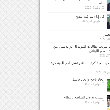
الله
يوليو 6, 2025
كل إناء بما فيه ينضح
مارس 31, 2025
خطير
 تهريب بطاقات المونديال للإعلاميين من
 القدم اللبناني
جديد للعبة كرة السلة وفشل آخر للعبة كرة
 2022
إتحاد ناجح وإتحاد فاشل
يوليو 25, 2022
السبب تداول السلطة بإنتظام
يوليو 24, 2022