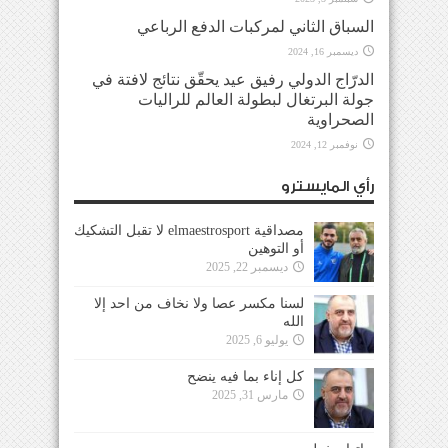
السباق الثاني لمركبات الدفع الرباعي
ديسمبر 16, 2024
الدرّاج الدولي رفيق عيد يحقّق نتائج لافتة في
جولة البرتغال لبطولة العالم للراليات
الصحراوية
نوفمبر 12, 2024
رأي المايسترو
مصداقية elmaestrosport لا تقبل التشكيك
أو التوهين
ديسمبر 22, 2025
لسنا مكسر عصا ولا نخاف من احد إلا
الله
يوليو 6, 2025
كل إناء بما فيه ينضح
مارس 31, 2025