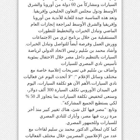
السيارات ومشاركاً من 60 دولة من أوروبا والشرق
الأوسط ودول مجلس التعاون الخليجي وإفريقيا.
وتعد هذه المناسبة جيدة للغاية للأندية من أوروبا
وإفريقيا والشرق الأوسط لمراجعة إنجازات العام
الماضي وتبادل الخبرات والتخطيط للتطورات
المستقبلية من خلال برنامج ثري من الاجتماعات
وورش العمل وفرصة أيضاً للتواصل وتبادل الخبرات.
وأشاد محمد بن سُليم رئيس الاتحاد الدولي لرياضة
السيارات بالتنظيم داخل مصر خلال الاحتفال بمئوية
تأسيس نادي المصري للسيارات
وأضاف بن سُليم في تصريحات إعلامية خاصة مع
مختلف وسائل الإعلام “: “لا أتحدث اليوم عن فعاليات
نادي السيارات،الأهم الآن هو تكلفة السيارات، اليوم
في الميدان الأوروبي تكلف السيارة 300 ألف دولار،
وسنعى لتخفيض تكلفة السيارات بما يتجاوز الـ 50 %
لكي يستطيع الجميع المشاركة”.
وتابع: “مصر فيها كل شئ، هناك تغيير كبير منذ أخر
مرة زرت فيها مصر، وأبارك للنادي المصري
للسيارات وللجمهور المصري.
كما كان لمعالي الدكتور محمد بن سليم لقاءات مع
عدد من الإعلاميين المصريين خلال مختلف الفعاليات