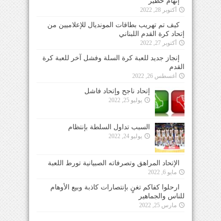
إتهام خطير
أكتوبر 28, 2022
كيف تم تهريب بطاقات المونديال للإعلاميين من
إتحاد كرة القدم اللبناني
أكتوبر 27, 2022
إنجاز جديد للعبة كرة السلة وفشل آخر للعبة كرة
القدم
أغسطس 26, 2022
إتحاد ناجح وإتحاد فاشل
يوليو 25, 2022
السبب تداول السلطة بإنتظام
يوليو 24, 2022
الإتحاد المراهق وتصرفاته الصبيانية تورط اللعبة
مايو 6, 2022
ارحلوا كفاكم تغنٍ بإنتصارات كاذبة وبيع الأوهام
للناس والجماهير
مارس 25, 2022