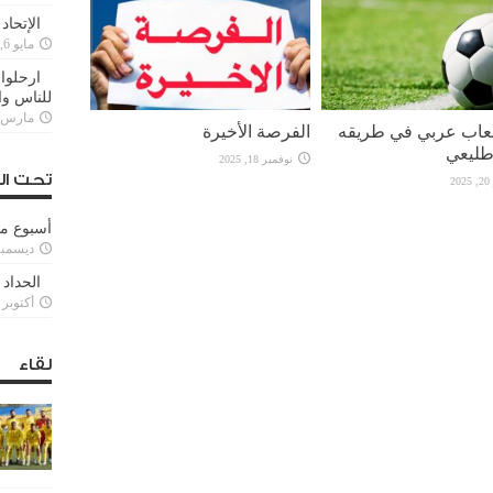
الإتحاد
مايو 6, 2022
ارحلوا 
للناس وا
مارس 25, 022
لعاب عربي في طريقه
الفرصة الأخيرة
طليعي
نوفمبر 18, 2025
تحت ال
2
أسبوع م
ديسمبر 11, 3
الحداد 
أكتوبر 6, 2021
لقاء