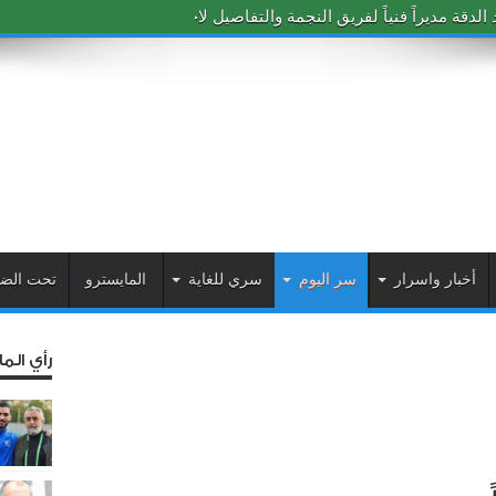
دقة مديراً فنياً لفريق النجمة والتفاصيل لاحقاً
أخبار واسرار
سر اليوم
سري للغاية
المايسترو
تحت الض
رأي الم