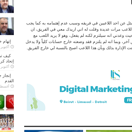
سئل عن احد اللاعبين في فريقه وسبب عدم إهتمامه به كما يجب
اللاعب مرات عديدة وقلت له اني اريدك معي في الفريق، ان
يث وعدني انه سيلتزم لكنه لم يفعل، وهو لا يريد اللعب مع
إتهام 
خر، وبما انه لم يلتزم فقد وضعته خارج حسابات كلياً ولا يدخل
أكتوبر 28, 2022
الإدارة بذلك وبأن هذا اللاعب اصبح بالنسبة لي خارج الفريق.
كيف تم
إتحاد كرة
أكتوبر 27, 2022
إنجاز 
القدم
أغسطس 26,