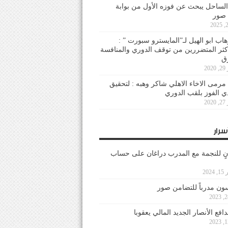
لساحل يبحث عن فوزه الأول من بوابة
 صور
هاب ابو الهيل لـ”المايسترو سبورت ” :
أكثر المتضررين من توقف الدوري والمنافسة
20
رمى الاخاء الاهلي شاكر وهبه : لتحقيق
دي الفوز بلقب الدوري
20
سرار
نٍ للنجمة مع المدرب دراغان على حساب
202
ون مدرباً للتضامن صور
فع الأنصار الجديد المالي يعقوبا