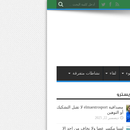
وء
لقاء
نشاطات متفرقة
ايسترو
مصداقية elmaestrosport لا تقبل التشكيك
أو التوهين
ديسمبر 22, 2025
لسنا مكسر عصا ولا نخاف من احد إلا