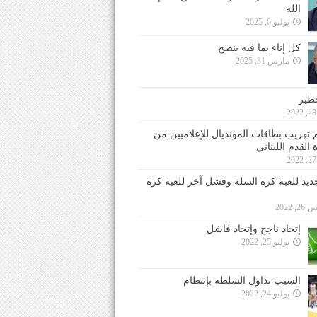
الله
يوليو 6, 2025
كل إناء بما فيه ينضح
مارس 31, 2025
خطير
 تهريب بطاقات المونديال للإعلاميين من
 القدم اللبناني
جديد للعبة كرة السلة وفشل آخر للعبة كرة
 2022
إتحاد ناجح وإتحاد فاشل
يوليو 25, 2022
السبب تداول السلطة بإنتظام
يوليو 24, 2022