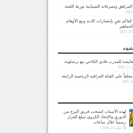
 المراهق وتصرفاته الصبيانية تورط اللعبة
كفاكم تغنٍ بإنتصارات كاذبة وبيع الأوهام
لجماهير
2
ضوء
عايشة للمدرب فادي الكاخي مع برشلونة
202
معلقاً على القناة العراقية الرياضية الرابعة
لهذه الأسباب إنسحب فريق البرج من
الدوري والإتحاد الكروي يتبلغ القرار
رسمياً خلال ساعات
يناير 13, 2026