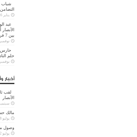
شباب ا
التضامن
يناير 26, 2025
عبد الو
الأنصار 
بين 7 فرق
نوفمبر 29, 20
حارس م
حلم النا
نوفمبر 27, 20
أخبار وأ
لقب ثا
الأنصار
سبتمبر 15, 4
مالك حس
يوليو 28, 2023
وصول مدا
يوليو 12, 2023