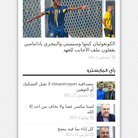
الكونغوليان كيتوا وسيميتي والنيجري باداماسي
يقفلون ملف الأجانب للعهد
أغسطس 9, 2026
رأي المايسترو
مصداقية elmaestrosport لا تقبل التشكيك
أو التوهين
ديسمبر 22, 2025
لسنا مكسر عصا ولا نخاف من احد إلا
الله
يوليو 6, 2025
كل إناء بما فيه ينضح
مارس 31, 2025