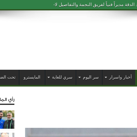
دقة مديراً فنياً لفريق النجمة والتفاصيل لاحقاً
أخبار واسرار
سر اليوم
سري للغاية
المايسترو
تحت الض
رأي الم