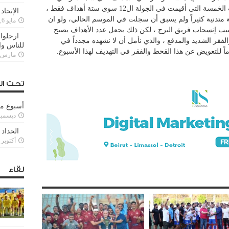
تدنت بشكل لافت ، إذ لم يسجل في اللقاءات الخمسة التي أقيمت في الجولة ال12 سوى ستة أهداف فقط ،
الإتحاد
ي نسبية متدنية كثيراً ولم يسبق أن سجلت في الموسم الحالي، ولو ان
مايو 6, 2022
بب إنسحاب فريق البرج ، لكن ذلك يجعل عدد الأهداف يصبح
ارحلوا 
لفقر الشديد والمدقع ، والذي نأمل أن لا نشهده مجدداً في
للناس وا
اً للتعويض عن هذا القحط والفقر في التهديف لهذا الأسبوع.
مارس 25, 022
تحت ال
أسبوع م
ديسمبر 11, 3
الحداد 
أكتوبر 6, 2021
لقاء