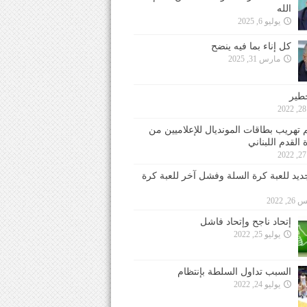
الله
يوليو 6, 2025
كل إناء بما فيه ينضح
مارس 31, 2025
خطير
 تهريب بطاقات المونديال للإعلاميين من
 القدم اللبناني
جديد للعبة كرة السلة وفشل آخر للعبة كرة
 2022
إتحاد ناجح وإتحاد فاشل
يوليو 25, 2022
السبب تداول السلطة بإنتظام
يوليو 24, 2022