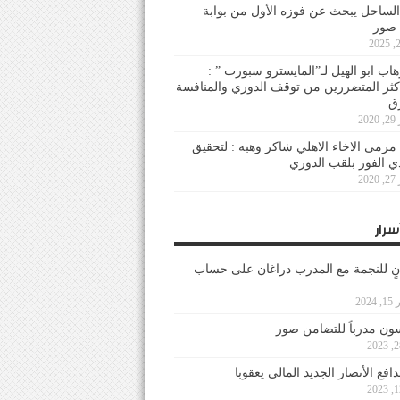
لساحل يبحث عن فوزه الأول من بوابة
 صور
هاب ابو الهيل لـ”المايسترو سبورت ” :
أكثر المتضررين من توقف الدوري والمنافسة
20
رمى الاخاء الاهلي شاكر وهبه : لتحقيق
دي الفوز بلقب الدوري
20
سرار
نٍ للنجمة مع المدرب دراغان على حساب
202
ون مدرباً للتضامن صور
فع الأنصار الجديد المالي يعقوبا