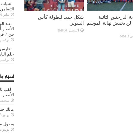
شباب ا
التضامن
يناير 26, 2025
ة الدرجتين الثانية
شكل جديد لبطولة كأس
ة لن يخفض نهاية الموسم
السوبر
عبد الو
الأنصار 
أغسطس 6, 2026
بين 7 فرق
2026
نوفمبر 29, 20
حارس م
حلم النا
نوفمبر 27, 20
أخبار وأ
لقب ثا
الأنصار
سبتمبر 15, 4
مالك حس
يوليو 28, 2023
وصول مدا
يوليو 12, 2023