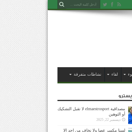
وء
لقاء
نشاطات متفرقة
ايسترو
مصداقية elmaestrosport لا تقبل التشكيك
أو التوهين
ديسمبر 22, 2025
لسنا مكسر عصا ولا نخاف من احد إلا