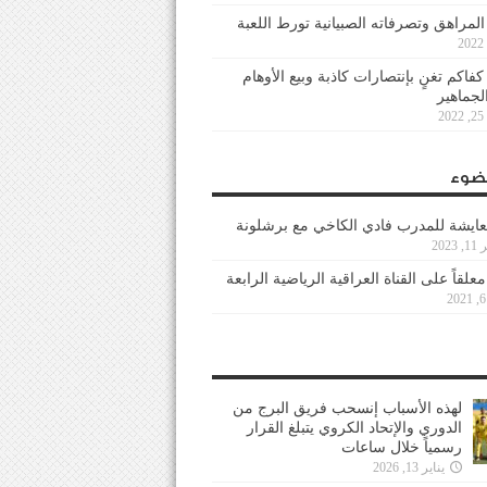
 المراهق وتصرفاته الصبيانية تورط اللعبة
كفاكم تغنٍ بإنتصارات كاذبة وبيع الأوهام
لجماهير
2
ضوء
عايشة للمدرب فادي الكاخي مع برشلونة
202
معلقاً على القناة العراقية الرياضية الرابعة
لهذه الأسباب إنسحب فريق البرج من
الدوري والإتحاد الكروي يتبلغ القرار
رسمياً خلال ساعات
يناير 13, 2026