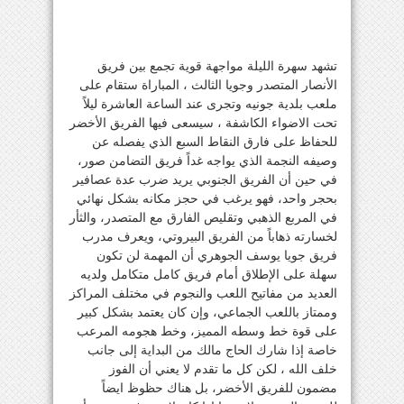
تشهد سهرة الليلة مواجهة قوية تجمع بين فريق
الأنصار المتصدر وجويا الثالث ، المباراة ستقام على
ملعب بلدية جونيه وتجرى عند الساعة العاشرة ليلاً
تحت الاضواء الكاشفة ، سيسعى فيها الفريق الأخضر
للحفاظ على فارق النقاط السبع الذي يفصله عن
وصيفه النجمة الذي يواجه غداً فريق التضامن صور،
في حين أن الفريق الجنوبي يريد ضرب عدة عصافير
بحجر واحد، فهو يرغب في حجز مكانه بشكل نهائي
في المربع الذهبي وتقليص الفارق مع المتصدر، والثأر
لخسارته ذهاباً من الفريق البيروتي، ويعرف مدرب
فريق جويا يوسف الجوهري أن المهمة لن تكون
سهلة على الإطلاق أمام فريق كامل متكامل ولديه
العديد من مفاتيح اللعب والنجوم في مختلف المراكز
وممتاز باللعب الجماعي، وإن كان يعتمد بشكل كبير
على قوة خط وسطه المميز، وخط هجومه المرعب
خاصة إذا شارك الحاج مالك من البداية إلى جانب
خلف الله ، لكن كل ما تقدم لا يعني أن الفوز
مضمون للفريق الأخضر، بل هناك حظوظ ايضاً