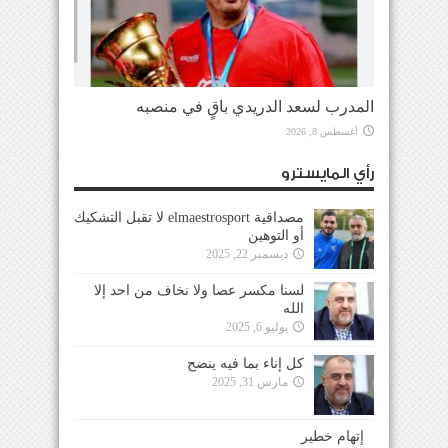
المدرب لسعد الدريدي باقٍ في منصبه
أغسطس 8, 2026
رأي المايسترو
مصداقية elmaestrosport لا تقبل التشكيك
أو التوهين
ديسمبر 22, 2025
لسنا مكسر عصا ولا نخاف من احد إلا
الله
يوليو 6, 2025
كل إناء بما فيه ينضح
مارس 31, 2025
إتهام خطير