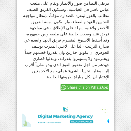
فريقي التضامن صور والأنصار ويقام على ملعب
عباس ناصر في العباسية، وسيكون الفريق الضيف
مطالب بالفوز لينفرد بالصدارة مؤقتاً، بإنتظار مواجهة
الغد بين العهد والصفاء، ولن تكون مهمة الفريق
الأخضر ولاعبيه سهلة على الإطلاق ، في مواجهة
فريق عنيد وصعب خاصة على ملعبه وبين جمهوره،
وقد أسقط الأسبوع المنصرم فريق العهد وابعده عن
صدارة الترتيب ، لذا على لاعبي المدرب يوسف
الجوهري ان يكونوا حذرين وان يقدروا خصمهم جيداً
ويحترموه ولا يستهتروا بقدراته، ويبذلوا قصاري
جهدهم من اجل تحقيق الفوز الذي يبدو نظرياً أقرب
إليه، وعليه تحويله لشيء عملي، مع الأخذ بعين
الإعتبار ان لكل مباراة ظروفها الخاصة.
Share this on WhatsApp