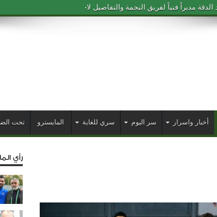
دقة مديراً فنياً لفريق النجمة والتفاصيل لاحقاً
أخبار واسرار
سر اليوم
سري للغاية
المايسترو
تحت الض
رأي الم