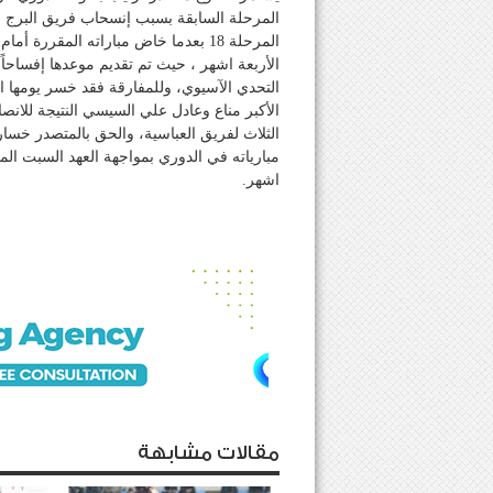
المرحلة السابقة بسبب إنسحاب فريق البرج ق
المرحلة 18 بعدما خاض مباراته المقرر
الأربعة اشهر ، حيث تم تقديم موعدها إفساحا
التحدي الآسيوي، وللمفارقة فقد خسر يومها ا
الأكبر مناع وعادل علي السيسي النتيجة للان
الثلاث لفريق العباسية، والحق بالمتصدر خسا
مبارياته في الدوري بمواجهة العهد السبت الم
اشهر.
مقالات مشابهة