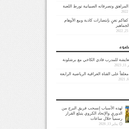
 المراهق وتصرفاته الصبيانية تورط اللعبة
كفاكم تغنٍ بإنتصارات كاذبة وبيع الأوهام
لجماهير
2
ضوء
عايشة للمدرب فادي الكاخي مع برشلونة
202
معلقاً على القناة العراقية الرياضية الرابعة
لهذه الأسباب إنسحب فريق البرج من
الدوري والإتحاد الكروي يتبلغ القرار
رسمياً خلال ساعات
يناير 13, 2026