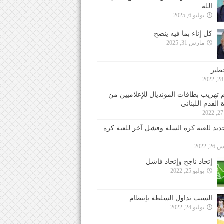
الله
يوليو 6, 2025
كل إناء بما فيه ينضح
مارس 31, 2025
خطير
 تهريب بطاقات المونديال للإعلاميين من
 القدم اللبناني
جديد للعبة كرة السلة وفشل آخر للعبة كرة
 2022
إتحاد ناجح وإتحاد فاشل
يوليو 25, 2022
السبب تداول السلطة بإنتظام
يوليو 24, 2022