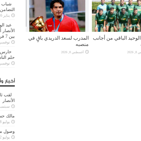
شباب ا
التضامن
يناير 26, 2025
عبد الو
الأنصار 
بين 7 فرق
لوحيد الباقي من أجانب
المدرب لسعد الدريدي باقٍ في
نوفمبر 29, 20
منصبه
حارس م
2026
أغسطس 8, 2026
حلم النا
نوفمبر 27, 20
أخبار وأ
لقب ثا
الأنصار
سبتمبر 15, 4
مالك حس
يوليو 28, 2023
وصول مدا
يوليو 12, 2023