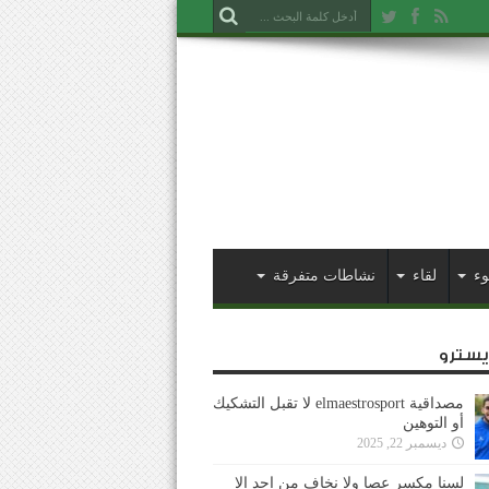
وء
لقاء
نشاطات متفرقة
ايسترو
مصداقية elmaestrosport لا تقبل التشكيك
أو التوهين
ديسمبر 22, 2025
لسنا مكسر عصا ولا نخاف من احد إلا