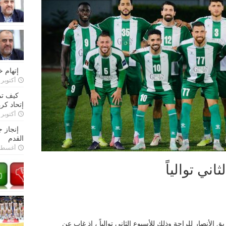
إتهام 
أكتوبر 28, 2022
كيف تم
إتحاد كرة
أكتوبر 27, 2022
إنجاز 
القدم
أغسطس 26,
اني توالياً
لأنصار للراحة وذلك للأسبوع الثاني توالياً ، إذ غاب عن