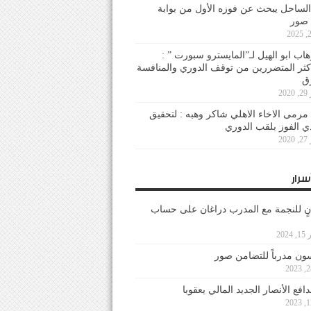
لساحل يبحث عن فوزه الأول من بوابة
 صور
هاب ابو الهيل لـ”المايسترو سبورت ” :
أكثر المتضررين من توقف الدوري والمنافسة
20
رمى الاخاء الاهلي شاكر وهبه : لتحقيق
دي الفوز بلقب الدوري
20
سرار
نٍ للنجمة مع المدرب دراغان على حساب
202
ون مدرباً للتضامن صور
فع الأنصار الجديد المالي يعقوبا