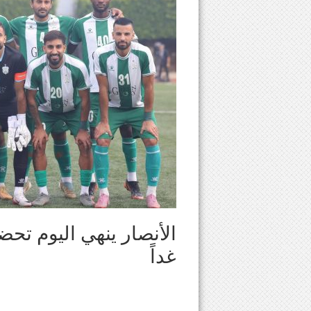
الأنصار ينهي اليوم تحض
غداً