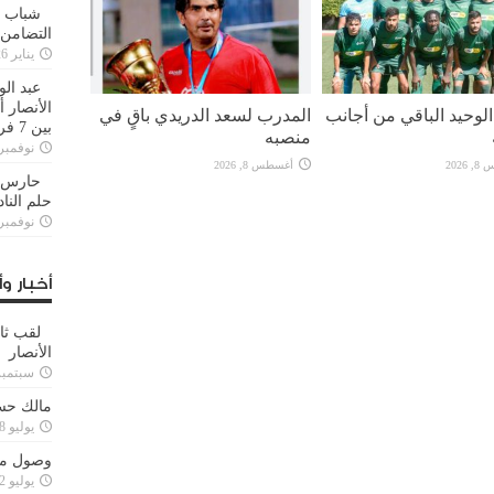
شباب ا
التضامن
يناير 26, 2025
عبد الو
الأنصار 
لوحيد الباقي من أجانب
المدرب لسعد الدريدي باقٍ في
بين 7 فرق
منصبه
نوفمبر 29, 20
2026
أغسطس 8, 2026
حارس م
حلم النا
نوفمبر 27, 20
أخبار وأ
لقب ثا
الأنصار
سبتمبر 15, 4
مالك حس
يوليو 28, 2023
وصول مدا
يوليو 12, 2023