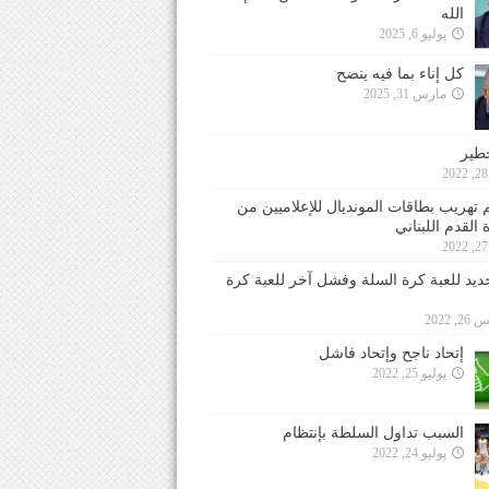
الله
يوليو 6, 2025
كل إناء بما فيه ينضح
مارس 31, 2025
خطير
 تهريب بطاقات المونديال للإعلاميين من
 القدم اللبناني
جديد للعبة كرة السلة وفشل آخر للعبة كرة
 2022
إتحاد ناجح وإتحاد فاشل
يوليو 25, 2022
السبب تداول السلطة بإنتظام
يوليو 24, 2022