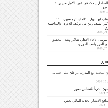
لساحل يبحث عن فوزه الأول من بوابة
 صور
هاب ابو الهيل لـ”المايسترو سبورت ” :
أكثر المتضررين من توقف الدوري والمنافسة
20
رمى الاخاء الاهلي شاكر وهبه : لتحقيق
دي الفوز بلقب الدوري
20
سرار
نٍ للنجمة مع المدرب دراغان على حساب
202
ون مدرباً للتضامن صور
فع الأنصار الجديد المالي يعقوبا