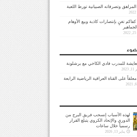
 المراهق وتصرفاته الصبيانية تورط اللعبة
كفاكم تغنٍ بإنتصارات كاذبة وبيع الأوهام
لجماهير
2
ضوء
عايشة للمدرب فادي الكاخي مع برشلونة
202
معلقاً على القناة العراقية الرياضية الرابعة
لهذه الأسباب إنسحب فريق البرج من
الدوري والإتحاد الكروي يتبلغ القرار
رسمياً خلال ساعات
يناير 13, 2026