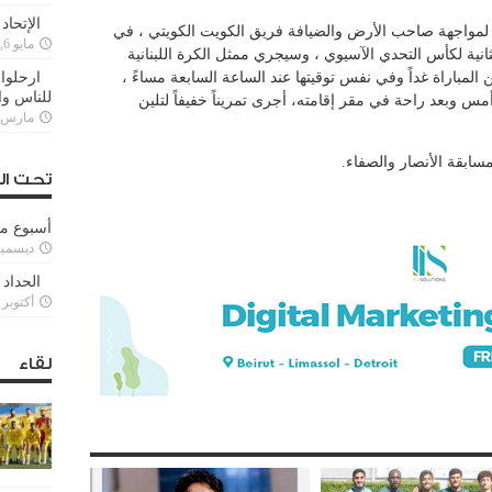
الإتحاد
ه لمواجهة صاحب الأرض والضيافة فريق الكويت الكويتي ، في
مايو 6, 2022
انية لكأس التحدي الآسيوي ، وسيجري ممثل الكرة اللبنانية
مباراة غداً وفي نفس توقيتها عند الساعة السابعة مساءً ،
ارحلوا 
للناس وا
س وبعد راحة في مقر إقامته، أجرى تمريناً خفيفاً لتلين
مارس 25, 022
مسابقة الأنصار والصفاء.
تحت ال
أسبوع م
ديسمبر 11, 3
الحداد 
أكتوبر 6, 2021
لقاء