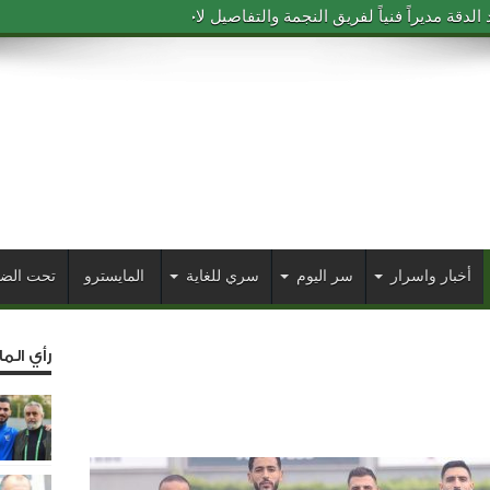
دقة مديراً فنياً لفريق النجمة والتفاصيل لاحقاً
أخبار واسرار
سر اليوم
سري للغاية
المايسترو
تحت الض
رأي الم