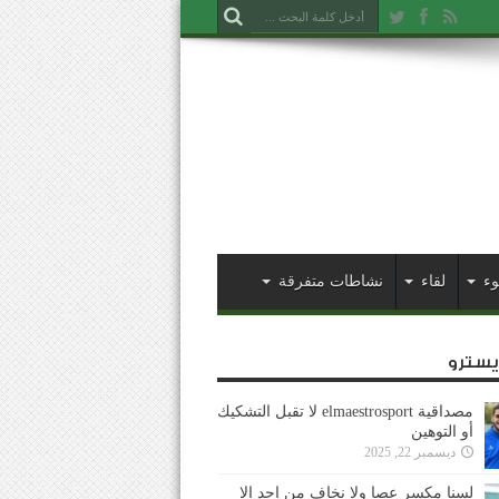
وء
لقاء
نشاطات متفرقة
ايسترو
مصداقية elmaestrosport لا تقبل التشكيك
أو التوهين
ديسمبر 22, 2025
لسنا مكسر عصا ولا نخاف من احد إلا