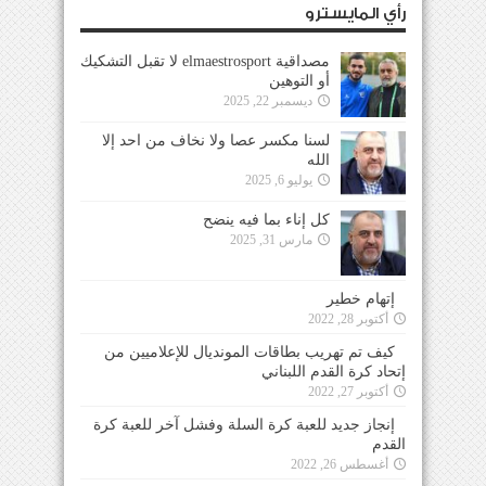
رأي المايسترو
مصداقية elmaestrosport لا تقبل التشكيك
أو التوهين
ديسمبر 22, 2025
لسنا مكسر عصا ولا نخاف من احد إلا
الله
يوليو 6, 2025
كل إناء بما فيه ينضح
مارس 31, 2025
إتهام خطير
أكتوبر 28, 2022
كيف تم تهريب بطاقات المونديال للإعلاميين من
إتحاد كرة القدم اللبناني
أكتوبر 27, 2022
إنجاز جديد للعبة كرة السلة وفشل آخر للعبة كرة
القدم
أغسطس 26, 2022