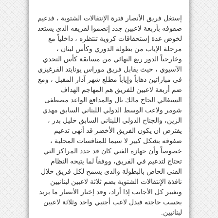
إستغل فريق الأنصار فترة الإنتقالات الشتوية ، فدعيم
صفوفه بأربعة لاعبين جدد إنضموا لفريقه الذي يستعد
لخوض عدة إستحقاقات كروية تنتظره ، داخلياً مع
مرحلة الإياب من بطولة الدوري وكأس لبنان ،
وخارجياً الدور ربع النهائي من مسابقة كأس التحدي
الآسيوي ، حيث يقابل فريق موراس يونايتد القرغيزي
في مباراتين ذهاباً وإياباً مطلع شهر آذار المقبل ، ومع
ضم أربعة لاعبين للفريق هم المهاجم الهداف
السنغالي الحاج مالك تال والمدافع الواعد مصطفى
شومر ولاعب الوسط الدولي اللبناني السابق مهدي
الزين، والجناح الدولي اللبناني السابق خليل بدر ،
يفترض ان يكون الفريق الأخضر قد أنهى تدعيم
صفوفه بشكل كبير لا سيما للمنافسات المحلية ،
خصوصاً وأن جهازه الفني كان قد حدد المراكز التي
تحتاج لتدعيم في الفريق، ووفقاً لما يتيحه النظام
الفني الخاص بالبطولة والذي يسمح لكل فريق خلال
نافذة الإنتقالات الشتوية بضم ثلاثة لاعبين لبنانيين
وتغيير كل الأجانب إذا أراد، وقد إختار الأنصار ما يريد
بحسب حاجته فبدل لاعب أجنبي واحد وثلاثة لاعبين
لبنانيين.