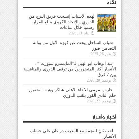
لقاء
لهذه الأسباب إنسحب فريق البرج من
الدوري والإتحاد الكروي يتبلغ القرار
رسمياً خلال ساعات
يناير 13, 2026
شباب الساحل يبحث عن فوزه الأول من بوابة
التضامن صور
يناير 26, 2025
عبد الوهاب ابو الهيل لـ”المايسترو سبورت ” :
الأنصار أكثر المتضررين من توقف الدوري والمنافسة
بين 7 فرق
نوفمبر 29, 2020
حارس مرمى الاخاء الاهلي شاكر وهبه : لتحقيق
حلم النادي الفوز بلقب الدوري
نوفمبر 27, 2020
أخبار وأسرار
لقب ثانٍ للنجمة مع المدرب دراغان على حساب
الأنصار