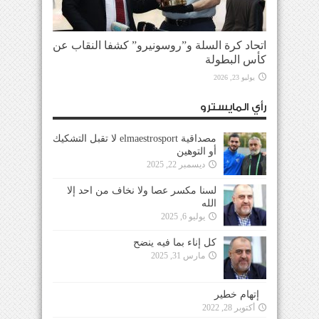
اتحاد كرة السلة و”روسونيرو” كشفا النقاب عن
كأس البطولة
يوليو 23, 2026
رأي المايسترو
مصداقية elmaestrosport لا تقبل التشكيك
أو التوهين
ديسمبر 22, 2025
لسنا مكسر عصا ولا نخاف من احد إلا
الله
يوليو 6, 2025
كل إناء بما فيه ينضح
مارس 31, 2025
إتهام خطير
أكتوبر 28, 2022