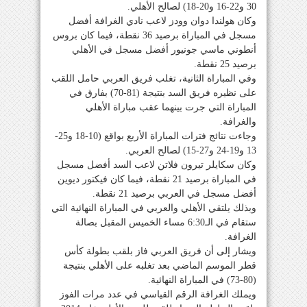
30 و22-16 و20-18) لصالح الأهلي.
وكان هولندا دوان وودز لاعب نادي الغرافة أفضل
مسجل في المباراة برصيد 36 نقطة، فيما كان بروس
أنطوني ماسي جونيور أفضل مسجل في الأهلي
برصيد 25 نقطة.
وفي المباراة الثانية، تغلب فريق العربي حامل اللقب
على نظيره فريق السد بنتيجة (81-70) بفارق في
المباراة التي جرت بينهما عقب مباراة الأهلي
والغرافة.
وجاءت نتائج فترات المباراة الأربع بواقع (10-18 و25-
13 و19-24 و27-15) لصالح العربي.
وكان سكايلر تيرون فلاتن لاعب السد أفضل مسجل
في المباراة برصيد 21 نقطة، فيما كان فيكتور ديوين
أفضل مسجل في العربي برصيد 21 نقطة.
وبذلك يلتقي الأهلي والعربي في المباراة النهائية التي
ستقام في الـ6:30 مساء الخميس المقبل بصالة
الغرافة.
ويشار إلى أن فريق العربي فاز بلقب بطولة كأس
قطر الموسم الماضي بعد تغلبه على الأهلي بنتيجة
(80-73) في المباراة النهائية.
ويملك الغرافة الرقم القياسي في عدد مرات الفوز