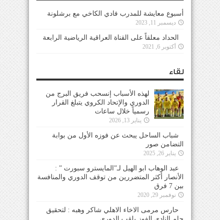
أسبوع معايشة للمدرب فادي الكاخي مع برشلونة
ديسمبر 11, 2023
الحداد معلقاً على القناة العراقية الرياضية الرابعة
أكتوبر 6, 2021
لقاء
لهذه الأسباب إنسحب فريق البرج من
الدوري والإتحاد الكروي يتبلغ القرار
رسمياً خلال ساعات
يناير 13, 2026
شباب الساحل يبحث عن فوزه الأول من بوابة
التضامن صور
يناير 26, 2025
عبد الوهاب ابو الهيل لـ”المايسترو سبورت ” :
الأنصار أكثر المتضررين من توقف الدوري والمنافسة
بين 7 فرق
نوفمبر 29, 2020
حارس مرمى الاخاء الاهلي شاكر وهبه : لتحقيق
حلم النادي الفوز بلقب الدوري