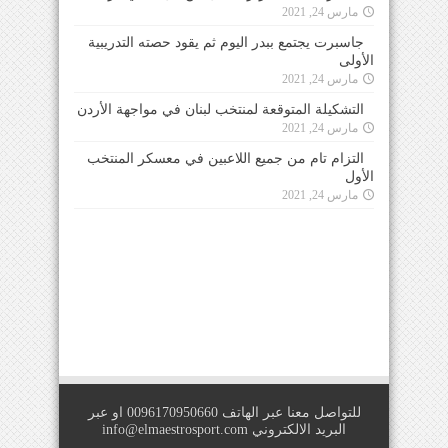
مارس 24, 2021
جاسبرت يجتمع ببدر اليوم ثم يقود حصته التدريبية
الأولى
مارس 24, 2021
التشكيلة المتوقعة لمنتخب لبنان في مواجهة الأردن
مارس 24, 2021
التزام تام من جميع اللاعبين في معسكر المنتخب
الأول
مارس 24, 2021
للتواصل معنا عبر الهاتف 0096170950660 او عبر
البريد الالكتروني
info@elmaestrosport.com