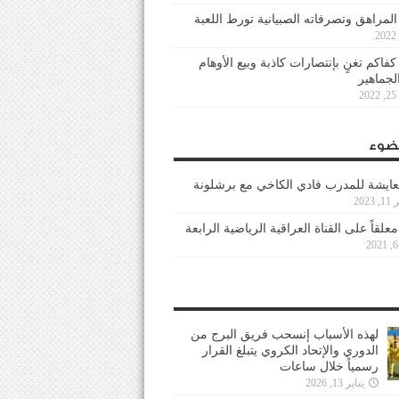
 المراهق وتصرفاته الصبيانية تورط اللعبة
كفاكم تغنٍ بإنتصارات كاذبة وبيع الأوهام
لجماهير
2
ضوء
عايشة للمدرب فادي الكاخي مع برشلونة
202
معلقاً على القناة العراقية الرياضية الرابعة
لهذه الأسباب إنسحب فريق البرج من
الدوري والإتحاد الكروي يتبلغ القرار
رسمياً خلال ساعات
يناير 13, 2026