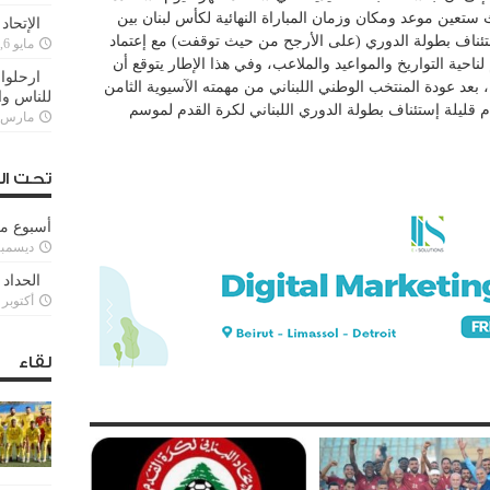
عين موعد ومكان وزمان المباراة النهائية لكأس لبنان بين
الإتحاد
ئناف بطولة الدوري (على الأرجح من حيث توقفت) مع إعتماد
مايو 6, 2022
ناحية التواريخ والمواعيد والملاعب، وفي هذا الإطار يتوقع أن
ارحلوا 
بعد عودة المنتخب الوطني اللبناني من مهمته الآسيوية الثامن
للناس وا
ام قليلة إستئناف بطولة الدوري اللبناني لكرة القدم لموسم
مارس 25, 022
تحت ال
أسبوع م
ديسمبر 11, 3
الحداد 
أكتوبر 6, 2021
لقاء