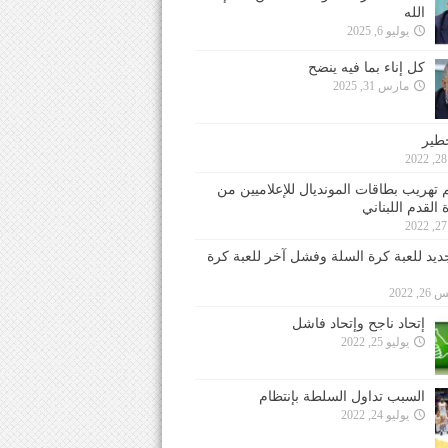
الله
يوليو 6, 2025
كل إناء بما فيه ينضح
مارس 31, 2025
خطير
 تهريب بطاقات المونديال للإعلاميين من
 القدم اللبناني
جديد للعبة كرة السلة وفشل آخر للعبة كرة
 2022
إتحاد ناجح وإتحاد فاشل
يوليو 25, 2022
السبب تداول السلطة بإنتظام
يوليو 24, 2022