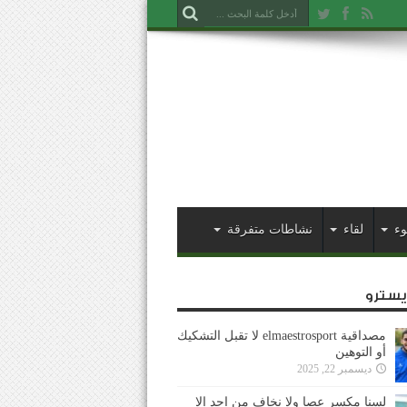
وء
لقاء
نشاطات متفرقة
ايسترو
مصداقية elmaestrosport لا تقبل التشكيك
أو التوهين
ديسمبر 22, 2025
لسنا مكسر عصا ولا نخاف من احد إلا