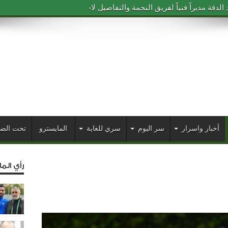
دقة مديراً فنياً لفريق النجمة والتفاصيل لاحقاً
أخبار واسرار
سر اليوم
سري للغاية
المايسترو
تحت الض
رأي الم