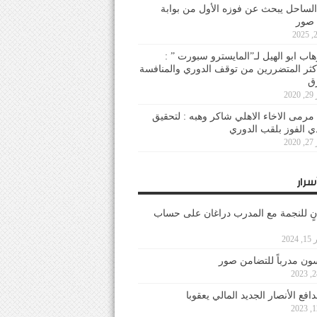
لساحل يبحث عن فوزه الأول من بوابة
 صور
هاب ابو الهيل لـ”المايسترو سبورت ” :
أكثر المتضررين من توقف الدوري والمنافسة
20
رمى الاخاء الاهلي شاكر وهبه : لتحقيق
دي الفوز بلقب الدوري
20
سرار
نٍ للنجمة مع المدرب دراغان على حساب
202
ون مدرباً للتضامن صور
فع الأنصار الجديد المالي يعقوبا