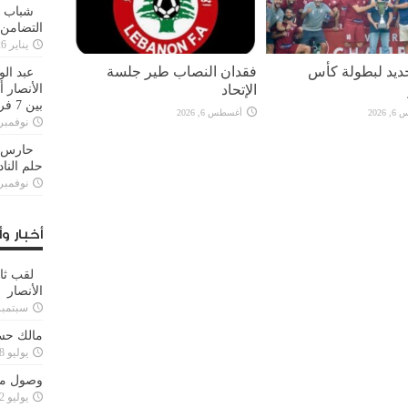
شباب ا
التضامن
يناير 26, 2025
يد لبطولة كأس
فقدان النصاب طير جلسة
عبد الو
الإتحاد
الأنصار 
بين 7 فرق
2026
أغسطس 6, 2026
نوفمبر 29, 20
حارس م
حلم النا
نوفمبر 27, 20
أخبار وأ
لقب ثا
الأنصار
سبتمبر 15, 4
مالك حس
يوليو 28, 2023
وصول مدا
يوليو 12, 2023