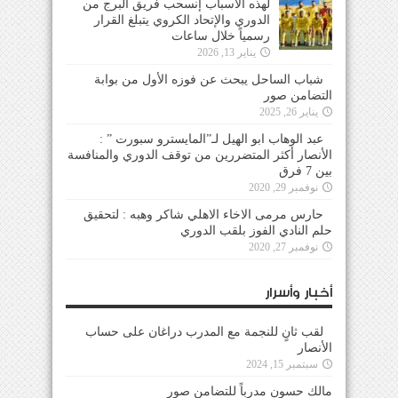
لهذه الأسباب إنسحب فريق البرج من
الدوري والإتحاد الكروي يتبلغ القرار
رسمياً خلال ساعات
يناير 13, 2026
شباب الساحل يبحث عن فوزه الأول من بوابة
التضامن صور
يناير 26, 2025
عبد الوهاب ابو الهيل لـ”المايسترو سبورت ” :
الأنصار أكثر المتضررين من توقف الدوري والمنافسة
بين 7 فرق
نوفمبر 29, 2020
حارس مرمى الاخاء الاهلي شاكر وهبه : لتحقيق
حلم النادي الفوز بلقب الدوري
نوفمبر 27, 2020
أخبار وأسرار
لقب ثانٍ للنجمة مع المدرب دراغان على حساب
الأنصار
سبتمبر 15, 2024
مالك حسون مدرباً للتضامن صور