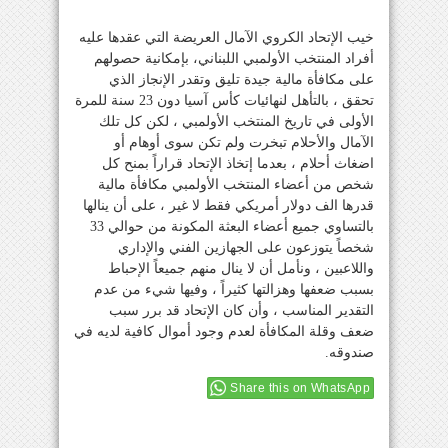
خيب الإتحاد الكروي الآمال العريضة التي عقدها عليه
أفراد المنتخب الأولمبي اللبناني، بإمكانية حصولهم
على مكافأة مالية جيدة تليق وتقدر الإنجاز الذي
تحقق ، بالتأهل لنهائيات كأس آسيا دون 23 سنة للمرة
الأولى في تاريخ المنتخب الأولمبي ، لكن كل تلك
الآمال والأحلام تبخرت ولم تكن سوى أوهام أو
اضغاث أحلام ، بعدما إتخاذ الإتحاد قراراً بمنح كل
شخص من أعضاء المنتخب الأولمبي مكافأة مالية
قدرها الف دولار أمريكي فقط لا غير ، على أن ينالها
بالتساوي جميع أعضاء البعثة المكونة من حوالي 33
شخصاً يتوزعون على الجهازين الفني والإداري
واللاعبين ، ونأمل أن لا ينال منهم جميعاً الإحباط
بسبب ضعفها وهزالتها كثيراً ، وفيها شيء من عدم
التقدير المناسب ، وأن كان الإتحاد قد برر سبب
ضعف وقلة المكافأة لعدم وجود أموال كافية لديه في
صندوقه.
Share this on WhatsApp