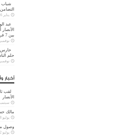
شباب ا
التضامن
يناير 26, 2025
عبد الو
الأنصار 
بين 7 فرق
نوفمبر 29, 20
حارس م
حلم النا
نوفمبر 27, 20
أخبار وأ
لقب ثا
الأنصار
سبتمبر 15, 4
مالك حس
يوليو 28, 2023
وصول مدا
يوليو 12, 2023