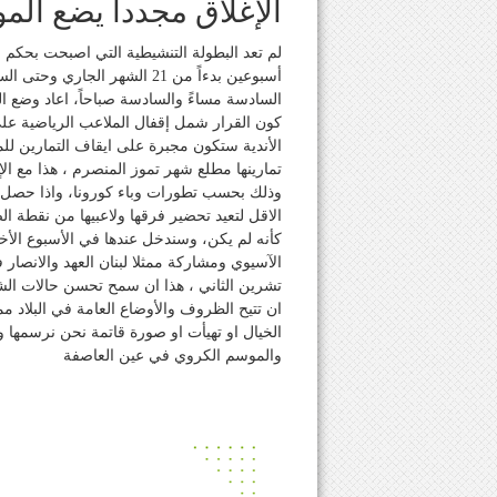
الإغلاق مجدداً يضع ال
لم تعد البطولة التنشيطية التي اصبحت بحكم ال
أسبوعين بدءاً من 21 الشهر ا
السادسة مساءً والسادسة صباحاً، اعاد وضع
كون القرار شمل إقفال الملاعب الرياضية على اخت
الأندية ستكون مجبرة على ايقاف التمارين للمرة
تمارينها مطلع شهر تموز المنصرم ، هذا مع ال
وذلك بحسب تطورات وباء كورونا، واذا حصل هذ
الاقل لتعيد تحضير فرقها ولاعبيها من نقطة الص
كأنه لم يكن، وسندخل عندها في الأسبوع الأ
الآسيوي ومشاركة ممثلا لبنان العهد والانصا
تشرين الثاني ، هذا ان سمح تحسن حالات الشف
ان تتيح الظروف والأوضاع العامة في البلاد م
الخيال او تهيأت او صورة قاتمة نحن نرسمها 
والموسم الكروي في عين العاصفة