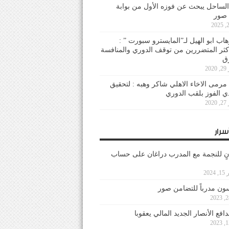
لساحل يبحث عن فوزه الأول من بوابة
 صور
هاب ابو الهيل لـ”المايسترو سبورت ” :
أكثر المتضررين من توقف الدوري والمنافسة
20
رمى الاخاء الاهلي شاكر وهبه : لتحقيق
دي الفوز بلقب الدوري
20
سرار
نٍ للنجمة مع المدرب دراغان على حساب
202
ون مدرباً للتضامن صور
فع الأنصار الجديد المالي يعقوبا