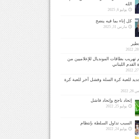
الله
يوليو 6, 2025
كل إناء بما فيه ينضح
مارس 31, 2025
خطير
 تهريب بطاقات المونديال للإعلاميين من
 القدم اللبناني
جديد للعبة كرة السلة وفشل آخر للعبة كرة
 2022
إتحاد ناجح وإتحاد فاشل
يوليو 25, 2022
السبب تداول السلطة بإنتظام
يوليو 24, 2022