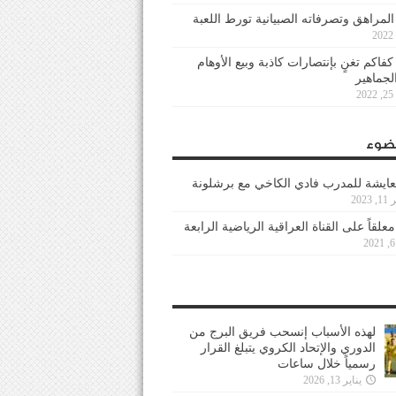
 المراهق وتصرفاته الصبيانية تورط اللعبة
كفاكم تغنٍ بإنتصارات كاذبة وبيع الأوهام
لجماهير
2
ضوء
عايشة للمدرب فادي الكاخي مع برشلونة
202
معلقاً على القناة العراقية الرياضية الرابعة
لهذه الأسباب إنسحب فريق البرج من
الدوري والإتحاد الكروي يتبلغ القرار
رسمياً خلال ساعات
يناير 13, 2026