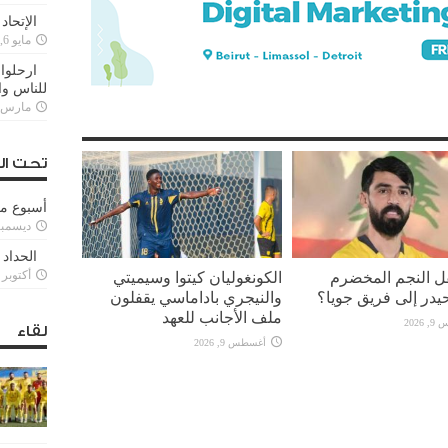
الإتحاد
مايو 6, 2022
ارحلوا 
للناس وا
مارس 25, 022
تحت ال
أسبوع م
ديسمبر 11, 3
الحداد 
قل النجم المخضرم
الكونغوليان كيتوا وسيميتي
أكتوبر 6, 2021
يدر إلى فريق جويا؟
والنيجري باداماسي يقفلون
ملف الأجانب للعهد
2026
لقاء
أغسطس 9, 2026