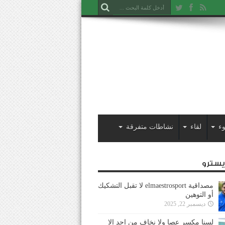
ء
لقاء
نشاطات متفرقة
ايسترو
مصداقية elmaestrosport لا تقبل التشكيك
أو التوهين
ديسمبر 22, 2025
لسنا مكسر عصا ولا نخاف من احد إلا