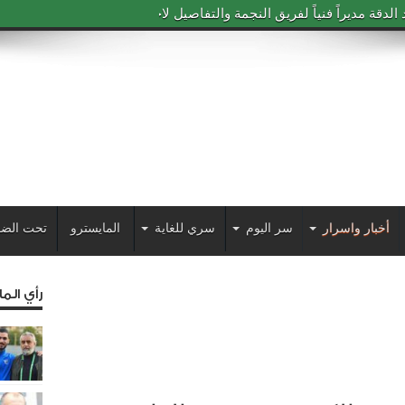
دقة مديراً فنياً لفريق النجمة والتفاصيل لاحقاً
أخبار واسرار
سر اليوم
سري للغاية
المايسترو
تحت الضو
رأي الم