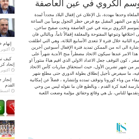
موسم الكروي في عين العاصفة
ملغاة وحدها مهددة، بل الإعلان عن إقفال البلاد مجدداً لمدة
لجاري وحتى السابع من الشهر المقبل مع فرض حظر التجول يومياً بين الساعة
 الموسم الكروي برمته في عين العاصفة وتحت صفيح ساخن،
لافها وتنوعها المفتوحة والمغلقة إقفالاً تاماً، وبالتالي فان
 الثانية خلال فترة لا تتعدى الأسابيع الثلاثة، وهي التي اطلقت
إتهام 
إشارة الى انه من الممكن تمديد فترة الإقفال أسبوعين آخرين
أكتوبر 28, 2022
ا الامر عندها سيكون الاتحاد مضطراً منح الأندية شهراً على
كيف تم
فر ، كون التوقف جعل الاعداد الاولي الذي اقيم هباءً منثوراً او
إتحاد كرة
خير من شهر تشرين الأول، حيث استحقاق مباريات كأس الاتحاد
أكتوبر 27, 2022
ر فيه، ما سيفرض تأجيل إنطلاق بطولة الدوري حتى مطلع شهر
إنجاز 
اء من وباء كورونا وتوقف تمدده وإنتشاره ، فضلاً عن إمكانية
القدم
مارسة لعبة كرة القدم ، وبالطبع فان ما نقوله ليس من وحي
أغسطس 26,
ونقدمها للناس، بل هي وقائع وحقائق مؤلمة وضعت اللعبة