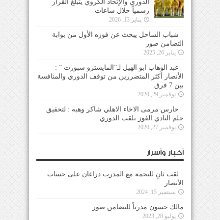
الدوري والإتحاد الكروي يتبلغ القرار
رسمياً خلال ساعات
يناير 13, 2026
شباب الساحل يبحث عن فوزه الأول من بوابة
التضامن صور
يناير 26, 2025
عبد الوهاب ابو الهيل لـ”المايسترو سبورت ” :
الأنصار أكثر المتضررين من توقف الدوري والمنافسة
بين 7 فرق
نوفمبر 29, 2020
حارس مرمى الاخاء الاهلي شاكر وهبه : لتحقيق
حلم النادي الفوز بلقب الدوري
نوفمبر 27, 2020
أخبار وأسرار
لقب ثانٍ للنجمة مع المدرب دراغان على حساب
الأنصار
سبتمبر 15, 2024
مالك حسون مدرباً للتضامن صور
يوليو 28, 2023