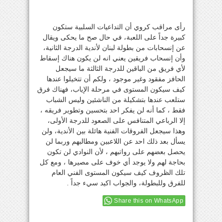
رأى مراقب كروي أن التداعيات السلبية ستكون
كبيرة جداً على اللعبة، في حال صح ما يحكى ويقال
عن إنسحابات من بطولة لبنان لأندية الدرجة الثانية،
وأن إنسحاب فريقين يعني انه لن يكون هناك إسقاط
لأي فريق من الباقين للدرجة الثالثة ما سيجعل
الحافز مفقود وغير موجود ، ولكم أن تتخيلوا عندها
كيف سيكون المستوى في مرحلة الإياب، فهناك فرق
ستلعب عندها بتشكيلة من الناشئين وليس الشباب
فقط ، كما أنه لن يفكر احد بتحسين وتطوير فريقه ،
إلا الرباعي المتنافس على الصعود للدرجة الأولى،
وهذا سيجعل الفروقات الفنية هائلة بين الأندية، ولن
يسأل بعد ذلك احد عن اللاعبين ومطالبهم وربما لن
يحصل بعضهم على رواتبهم ، لأن النوادي لن تكون
بحاجة لهم ولا يوجد أي خوف على مصيرها ، ومع كل
تلك الظروف كيف سيكون المستوى الفني العام
للفرق وللبطولة، والجواب اكيد سيء جداً .
Share this on WhatsApp