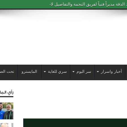
دقة مديراً فنياً لفريق النجمة والتفاصيل لاحقاً
أخبار واسرار
سر اليوم
سري للغاية
المايسترو
تحت الض
رأي الم