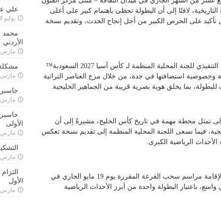
ع عشر من الشهر الجاري في ميدان الثقافة – مبنى مركز الفنون
علي علا
لتاريخية، لافتًا إلى أن البطولة تحظى باهتمام كبير على أعلى
يوليو 8, 2023
ي تأكيد على الحرص الكبير من أجل إنجاح الحدث، وتقديم نسخة
محمد ق
الأردني
مارس 24, 021
ومن جانبها، أكدت السيدة مي الهلابي الرئيس التنفيذي للجنة المحلية المنظمة لـ كأس آسيا 2027 السعودية™️
مشكلة 
مارس 24, 021
ة وخصوصية استضافتها في جدة، من خلال مزج العناصر التراثية
 للبطولة، بما يخلق هوية بصرية قريبة من الجماهير الخليجية.
جاسبرت
مارس 24, 021
جاسبرت 
لى تمثل محطة مهمة في تاريخ كأس الخليج، مشيرةً إلى أن
الأولى
جية، فيما تسعى اللجنة المحلية المنظمة إلى تقديم نسخة تعكس
مارس 24, 021
 الأحداث الرياضية الكبرى.
التشكي
مارس 24, 021
التزام
ويأتي إطلاق الهوية بالتزامن مع العدِّ التنازلي لإقامة مراسم سحب القرعة المقررة يوم 19 مايو الجاري في
الأول
اسع، باعتبار البطولة واحدة من أبرز الأحداث الرياضية
مارس 24, 021