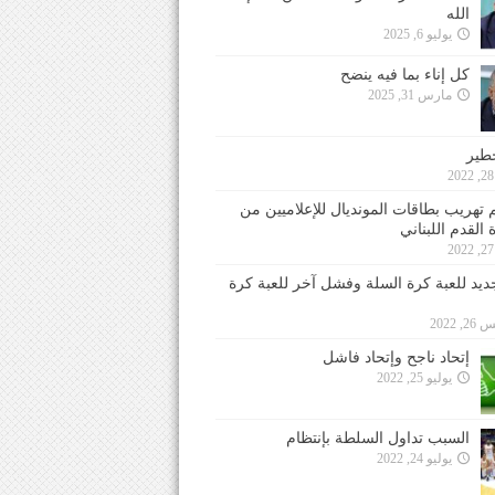
الله
يوليو 6, 2025
كل إناء بما فيه ينضح
مارس 31, 2025
خطير
 تهريب بطاقات المونديال للإعلاميين من
 القدم اللبناني
جديد للعبة كرة السلة وفشل آخر للعبة كرة
 2022
إتحاد ناجح وإتحاد فاشل
يوليو 25, 2022
السبب تداول السلطة بإنتظام
يوليو 24, 2022