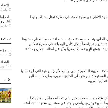
.
الإتحاد
مايو 6, 2022
رة الأولى في مدينة جدة، في خطوة تمثل امتدادًا جديدًا
ارحلوا 
للناس وا
مارس 25, 022
ح الخليج وتفاصيل مدينة جدة، حيث جاء تصميم الشعار مستلهمًا
تحت ال
جدة التاريخية، راسماً شكل كأس البطولة، في خطوة تعكس
نة، وتمنح الهوية طابعًا بصريًا يعبّر عن أصالة المكان وحداثة
أسبوع م
ديسمبر 11, 3
الحداد 
أكتوبر 6, 2021
لكة العربية السعودية، إلى جانب الألوان الزاهية التي عُرفت بها
ي المستوحاة من شواطئ الخليج العربي، بما يعكس الطابع
لقاء
لخليج العربية.
لجديدة تعكس الشغف الكبير الذي تحمله جماهير الخليج تجاه
وابط أخوية وتاريخ رياضي واجتماعي ممتد بين شعوب المنطقة،