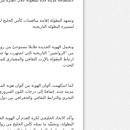
لاستضافة مدينة جدة للبطولة خلال الفترة من 23 سبتمبر حتى 6 أكتوبر 2026
وتشهد البطولة إقامة منافسات كأس الخليج للم
لمسيرة البطولة التاريخية.
وتحمل الهوية الجديدة طابعًا مستوحىً من رو
من “الرواشين” التاريخية التي اشتهرت بها 
ارتباط البطولة بالإرث الثقافي والمعماري للمدي
الحدث.
كما استُلهمت ألوان الهوية من ألوان هوية المم
مدينة جدة، إضافةً إلى درجات اللون الفيروز
البحري والترابط الثقافي والجغرافي بين دول ا
وأكد الاتحاد الخليجي لكرة القدم أن الهوية ا
البطولة، وتجسِّد ما تمثله كأس الخليج من ر