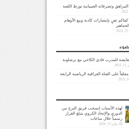
 المراهق وتصرفاته الصبيانية تورط اللعبة
كفاكم تغنٍ بإنتصارات كاذبة وبيع الأوهام
لجماهير
2
ضوء
عايشة للمدرب فادي الكاخي مع برشلونة
202
معلقاً على القناة العراقية الرياضية الرابعة
لهذه الأسباب إنسحب فريق البرج من
الدوري والإتحاد الكروي يتبلغ القرار
رسمياً خلال ساعات
يناير 13, 2026