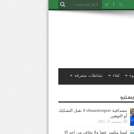
وء
لقاء
نشاطات متفرقة
ايسترو
مصداقية elmaestrosport لا تقبل التشكيك
أو التوهين
ديسمبر 22, 2025
لسنا مكسر عصا ولا نخاف من احد إلا