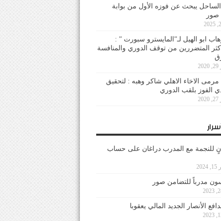
لساحل يبحث عن فوزه الأول من بوابة
 صور
هاب ابو الهيل لـ”المايسترو سبورت ” :
أكثر المتضررين من توقف الدوري والمنافسة
20
رمى الاخاء الاهلي شاكر وهبه : لتحقيق
دي الفوز بلقب الدوري
20
سرار
نٍ للنجمة مع المدرب دراغان على حساب
202
ون مدرباً للتضامن صور
فع الأنصار الجديد المالي يعقوبا