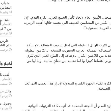
 كرة القدم الخليجية على مختلف المستويات.
شباب ا
التضامن
يناير 26, 2025
حي، الأمين العام لاتحاد كأس الخليج العربي لكرة القدم: “إن
عبد الو
27 جاء أنيقًا، ويحمل الكثير من المضامين العميقة التي يجسد خلالها أهمية الرمزية
الأنصار 
العربية السعودية”.
بين 7 فرق
نوفمبر 29, 20
حارس م
 الإرث الهائل للبطولة التي تُمثل شعوب المنطقة، كما يأخذ
حلم النا
نوفمبر 27, 20
الشعار الإلهام من الثقافة الخليجية، ويحتفي باستضافة المملكة العربية السعودية للنسخة الـ 27 من البطولة
 من اللاعبين الكبار، بالإضافة إلى التنوّع الغني الذي يُثري
لي اهتمامًا كبيرًا بها لما تحمله من معانٍ سامية، وما لها من
أخبار وأ
لقب ثا
الأنصار
كرة القدم الجهود الكبيرة المبذولة لإبراز هذا العمل، الذي يُعد
سبتمبر 15, 4
لخليجية.
مالك حس
يوليو 28, 2023
وصول مدا
 القدم أن اللجنة المنظمة قد أنهت كافة الترتيبات النهائية
يوليو 12, 2023