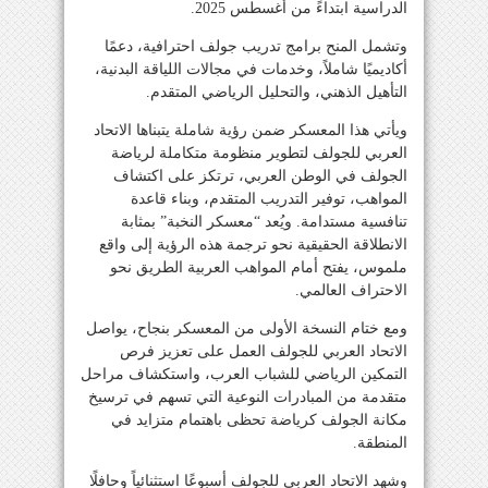
الدراسية ابتداءً من أغسطس 2025.
وتشمل المنح برامج تدريب جولف احترافية، دعمًا
أكاديميًا شاملاً، وخدمات في مجالات اللياقة البدنية،
التأهيل الذهني، والتحليل الرياضي المتقدم.
ويأتي هذا المعسكر ضمن رؤية شاملة يتبناها الاتحاد
العربي للجولف لتطوير منظومة متكاملة لرياضة
الجولف في الوطن العربي، ترتكز على اكتشاف
المواهب، توفير التدريب المتقدم، وبناء قاعدة
تنافسية مستدامة. ويُعد “معسكر النخبة” بمثابة
الانطلاقة الحقيقية نحو ترجمة هذه الرؤية إلى واقع
ملموس، يفتح أمام المواهب العربية الطريق نحو
الاحتراف العالمي.
ومع ختام النسخة الأولى من المعسكر بنجاح، يواصل
الاتحاد العربي للجولف العمل على تعزيز فرص
التمكين الرياضي للشباب العرب، واستكشاف مراحل
متقدمة من المبادرات النوعية التي تسهم في ترسيخ
مكانة الجولف كرياضة تحظى باهتمام متزايد في
المنطقة.
وشهد الاتحاد العربي للجولف أسبوعًا استثنائياً وحافلًا