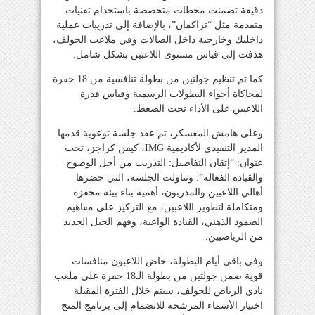
دقيقة تضمنت محطات متخصصة باستخدام تقنيات
متقدمة مثل “تراكمان”، بالإضافة إلى تدريبات عملية
داخليك وخارجية داخل الصالات وفي ملاعب الجولف،
هدفت إلى قياس مستوى اللاعبين بشكل شامل.
كما تم تنظيم جولتين من بطولة تنافسية من 18 حفرة
لمحاكاة أجواء البطولات الرسمية وقياس قدرة
اللاعبين على الأداء تحت الضغط.
وعلى هامش المعسكر، تم عقد جلسة توعوية قدمها
المدير التنفيذي لأكاديمية IMG، كيفن كراجز، تحت
عنوان: “إتقان التفاصيل: التدريب من أجل الوضوح
والقيادة الفعالة”. وتناولت الجلسة، التي حضرها
أهالي اللاعبين والمدربون، أهمية بناء بيئة محفزة
ومتكاملة لتطوير اللاعبين، مع التركيز على مفاهيم
الصمود الذهني، القيادة الواعية، وفهم الجيل الجديد
من الرياضيين.
وفي باقي أيام البطولة، خاض اللاعبون منافسات
قوية ضمن جولتين من بطولة الـ18 حفرة على ملعب
نادي الرياض للجولف، سيتم خلال الفترة المقبلة
اختيار الأسماء المرشحة للانضمام إلى برنامج المنح