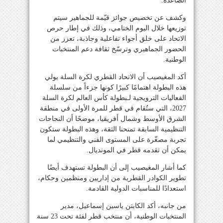
الصاعدة.
وكشف عن تخصيص جوائز قيّمة للجماهير سيتم
توزيعها خلال اليوم الختامي، وذلك في إطار حرص
الاتحاد على خلق أجواء تفاعلية وجاذبة، تعزز من
الحضور الجماهيري وترسّخ ثقافة دعم المنتخبات
الوطنية.
أكد المغيصيب أن الاتحاد القطري لكرة السلة يولي
هذه البطولة اهتمامًا كبيرًا كونها جزءاً من سلسلة
الفعاليات الترويجية لـبطولة كأس العالم لكرة السلة
2027، التي ستُقام في قطر للمرة الأولى في منطقة
الشرق الأوسط وشمال أفريقيا، موضحًا أن النجاحات
التنظيمية السابقة تمنحنا الثقة، وهذه البطولة ستكون
تجربة مصغّرة على المستوى الفني والتنظيمي لما
يمكن أن تقدمه قطر في المونديال.
كما أشار المغيصيب إلى أن البطولة تستهدف أيضًا
تطوير الكوادر القطرية من إداريين ومنظمين وحكام،
استعدادًا للمناسبات الدولية القادمة.
من جانبه، أكد الكابتن ياسين إسماعيل، مدير
المنتخبات الوطنية، أن منتخب قطر لفئة تحت 23 سنة