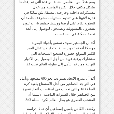
يضم عددًا من العناصر الشابة الواعدة التي تم إعدادها
بشكل مكثف خلال الفترة الماضية من خلال
معسكرات داخلية وخارجية، مضيفًا: نثق تمامًا في
قدرة لاعبينا على تقديم مستويات مشرفة، خاصة أن
البطولة تقام على أرضنا ووسط جماهيرنا، اللاعبون
يشعرون بالمسؤولية ويطمحون للوصول إلى أبعد
نقطة ممكنة في المنافسات.
أكد أن الجماهير سوف تستمع بأجواء البطولة..
موضحًا أنه تم تجهيز صالة الاتحاد لاستقبال العدد
الكبير المتوقع حضوره لتشجيع المنتخبات التي
ستشارك برغبة قوية من أجل الوصول إلى الأدوار
النهائية ومن ثم التأهل إلى بطولة العالم تحت 23
سنة.
أكد أن مدرج الاتحاد يستوعب نحو 600 مشجع، ونأمل
في التواجد الجماهير من أجل الاستمتاع بلعبة كرة
السلة 3×3 والتي نجحت في استقطاب أعداد غفيرة
من الجماهير خلال السنوات الماضية، لاسيما أن
المنتخب القطري هو بطل العالم لكرة السلة 3×3.
وكشف الكابتن ياسين إسماعيل أن هناك دراسة