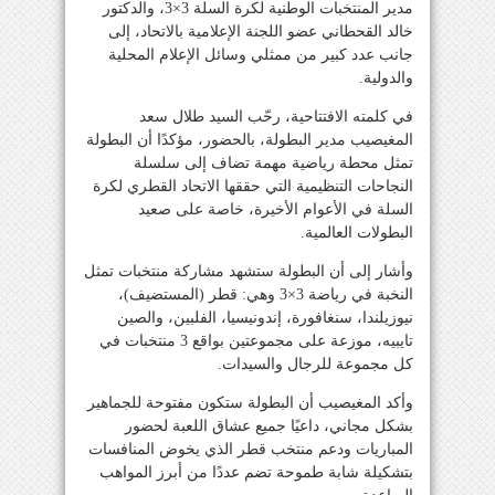
مدير المنتخبات الوطنية لكرة السلة 3×3، والدكتور
خالد القحطاني عضو اللجنة الإعلامية بالاتحاد، إلى
جانب عدد كبير من ممثلي وسائل الإعلام المحلية
والدولية.
في كلمته الافتتاحية، رحّب السيد طلال سعد
المغيصيب مدير البطولة، بالحضور، مؤكدًا أن البطولة
تمثل محطة رياضية مهمة تضاف إلى سلسلة
النجاحات التنظيمية التي حققها الاتحاد القطري لكرة
السلة في الأعوام الأخيرة، خاصة على صعيد
البطولات العالمية.
وأشار إلى أن البطولة ستشهد مشاركة منتخبات تمثل
النخبة في رياضة 3×3 وهي: قطر (المستضيف)،
نيوزيلندا، سنغافورة، إندونيسيا، الفلبين، والصين
تايبيه، موزعة على مجموعتين بواقع 3 منتخبات في
كل مجموعة للرجال والسيدات.
وأكد المغيصيب أن البطولة ستكون مفتوحة للجماهير
بشكل مجاني، داعيًا جميع عشاق اللعبة لحضور
المباريات ودعم منتخب قطر الذي يخوض المنافسات
بتشكيلة شابة طموحة تضم عددًا من أبرز المواهب