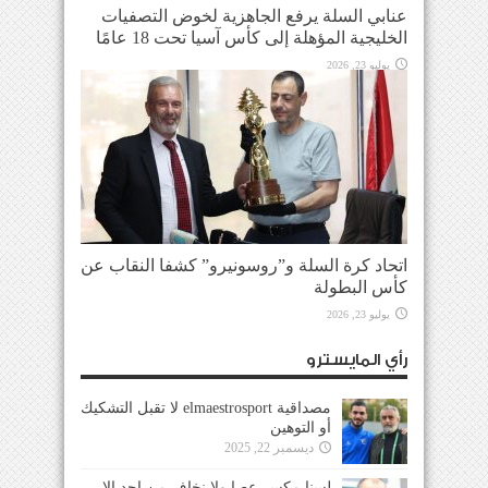
عنابي السلة يرفع الجاهزية لخوض التصفيات
الخليجية المؤهلة إلى كأس آسيا تحت 18 عامًا
يوليو 23, 2026
اتحاد كرة السلة و”روسونيرو” كشفا النقاب عن
كأس البطولة
يوليو 23, 2026
رأي المايسترو
مصداقية elmaestrosport لا تقبل التشكيك
أو التوهين
ديسمبر 22, 2025
لسنا مكسر عصا ولا نخاف من احد إلا