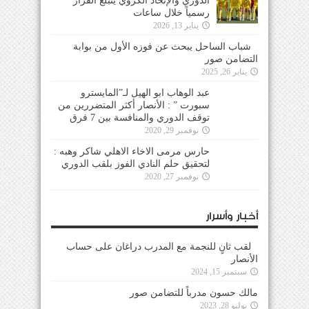
شباب الساحل يبحث عن فوزه الأول من بوابة
التضامن صور
يناير 26, 2025
عبد الوهاب ابو الهيل لـ”المايسترو سبورت ” :
الأنصار أكثر المتضررين من توقف الدوري والمنافسة
بين 7 فرق
نوفمبر 29, 2020
حارس مرمى الاخاء الاهلي شاكر وهبه :
لتحقيق حلم النادي الفوز بلقب الدوري
نوفمبر 27, 2020
أخبار وأسرار
لقب ثانٍ للنجمة مع المدرب دراغان على حساب
الأنصار
سبتمبر 15, 2024
مالك حسون مدرباً للتضامن صور
يوليو 28, 2023
وصول مدافع الأنصار الجديد المالي يعقوبا
يوليو 12, 2023