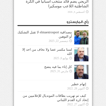
الريجي يضم قائد منتخب أسبانيا في الكرة
الشاطئية اللاعب موسكيرا
أغسطس 4, 2026
رأي المايسترو
مصداقية elmaestrosport لا تقبل التشكيك
أو التوهين
ديسمبر 22, 2025
لسنا مكسر عصا ولا نخاف من احد إلا
الله
يوليو 6, 2025
كل إناء بما فيه ينضح
مارس 31, 2025
إتهام خطير
أكتوبر 28, 2022
كيف تم تهريب بطاقات المونديال للإعلاميين من
إتحاد كرة القدم اللبناني
أكتوبر 27, 2022