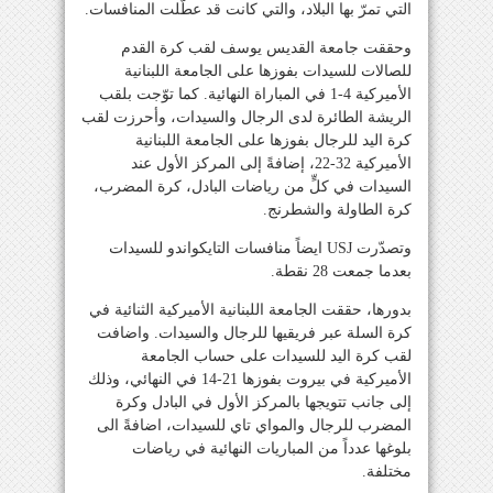
التي تمرّ بها البلاد، والتي كانت قد عطّلت المنافسات.
وحققت جامعة القديس يوسف لقب كرة القدم
للصالات للسيدات بفوزها على الجامعة اللبنانية
الأميركية 4-1 في المباراة النهائية. كما توّجت بلقب
الريشة الطائرة لدى الرجال والسيدات، وأحرزت لقب
كرة اليد للرجال بفوزها على الجامعة اللبنانية
الأميركية 32-22، إضافةً إلى المركز الأول عند
السيدات في كلٍّ من رياضات البادل، كرة المضرب،
كرة الطاولة والشطرنج.
وتصدّرت USJ ايضاً منافسات التايكواندو للسيدات
بعدما جمعت 28 نقطة.
بدورها، حققت الجامعة اللبنانية الأميركية الثنائية في
كرة السلة عبر فريقيها للرجال والسيدات. واضافت
لقب كرة اليد للسيدات على حساب الجامعة
الأميركية في بيروت بفوزها 21-14 في النهائي، وذلك
إلى جانب تتويجها بالمركز الأول في البادل وكرة
المضرب للرجال والمواي تاي للسيدات، اضافةً الى
بلوغها عدداً من المباريات النهائية في رياضات
مختلفة.