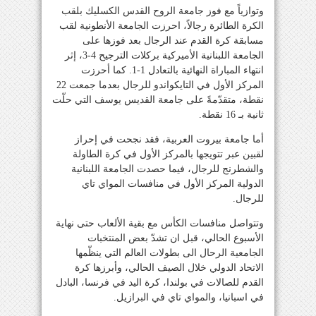
وتوازياً مع فوز جامعة الروح القدس الكسليك بلقب
الكرة الطائرة رجالاً، احرزت الجامعة الأنطونية لقب
مسابقة كرة القدم عند الرجال بعد فوزها على
الجامعة اللبنانية الأميركية بركلات الترجيح 4-3، إثر
انتهاء المباراة النهائية بالتعادل 1-1. كما أحرزت
المركز الأول في التايكواندو للرجال بعدما جمعت 22
نقطة، متقدّمةً على جامعة القديس يوسف التي حلّت
ثانية بـ 16 نقطة.
أما جامعة بيروت العربية، فقد نجحت في إحراز
لقبين عبر تتويجها بالمركز الأول في كرة الطاولة
والشطرنج للرجال، فيما حصدت الجامعة اللبنانية
الدولية المركز الأول في منافسات المواي تاي
للرجال.
وتتواصل منافسات الكأس مع بقية الألعاب حتى نهاية
الأسبوع الحالي، قبل ان تشدّ بعض المنتخبات
الجامعية الرحال الى بطولات العالم التي ينظّمها
الاتحاد الدولي خلال الصيف الحالي، وأبرزها كرة
القدم للصالات في بولندا، كرة اليد في فرنسا، البادل
في اسبانيا، والمواي تاي في البرازيل.