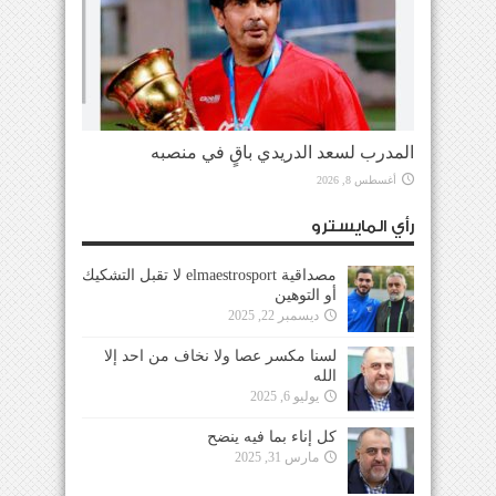
المدرب لسعد الدريدي باقٍ في منصبه
أغسطس 8, 2026
رأي المايسترو
مصداقية elmaestrosport لا تقبل التشكيك
أو التوهين
ديسمبر 22, 2025
لسنا مكسر عصا ولا نخاف من احد إلا
الله
يوليو 6, 2025
كل إناء بما فيه ينضح
مارس 31, 2025