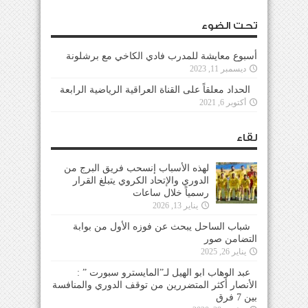
تحت الضوء
أسبوع معايشة للمدرب فادي الكاخي مع برشلونة
ديسمبر 11, 2023
الحداد معلقاً على القناة العراقية الرياضية الرابعة
أكتوبر 6, 2021
لقاء
لهذه الأسباب إنسحب فريق البرج من
الدوري والإتحاد الكروي يتبلغ القرار
رسمياً خلال ساعات
يناير 13, 2026
شباب الساحل يبحث عن فوزه الأول من بوابة
التضامن صور
يناير 26, 2025
عبد الوهاب ابو الهيل لـ”المايسترو سبورت ” :
الأنصار أكثر المتضررين من توقف الدوري والمنافسة
بين 7 فرق