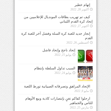
إتهام خطير
أكتوبر 28, 2022
كيف تم تهريب بطاقات المونديال للإعلاميين من
إتحاد كرة القدم اللبناني
أكتوبر 27, 2022
إنجاز جديد للعبة كرة السلة وفشل آخر للعبة كرة
القدم
أغسطس 26, 2022
إتحاد ناجح وإتحاد فاشل
يوليو 25, 2022
السبب تداول السلطة بإنتظام
يوليو 24, 2022
الإتحاد المراهق وتصرفاته الصبيانية تورط اللعبة
مايو 6, 2022
ارحلوا كفاكم تغنٍ بإنتصارات كاذبة وبيع الأوهام
للناس والجماهير
مارس 25, 2022