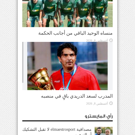
منساه الوحيد الباقي من أجانب الحكمة
أغسطس 8, 2026
المدرب لسعد الدريدي باقٍ في منصبه
أغسطس 8, 2026
رأي المايسترو
مصداقية elmaestrosport لا تقبل التشكيك
أو التوهين