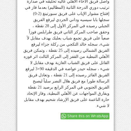
واصل فريق الاخاء الأهلي عاليه تحليقه في صدارة
ترتيب دوري الدرجة الثانية (المظاليم) بعدما فاز في
إفتتاح مشوار الإياب على فريق سبورتينغ (2-0)
سجلها بابا سيسيه وداني الجردي ليرفع الفريق
الجبلي رصيده في المركز الأول إلى 28 نقطة ،
وحقق صاحب المركز الثاني فريق طرابلس فوزاً
صعباً على فريق تجمع شباب بعلبك بهدف مقابل لأ
شيء، سجله خالد التكجي من ركلة جزاء ليرفع
الفريق الشمالي رصيده إلى 25 نقطة ، وتمكن فريق
الأهلي النبطية من القفز إلى المركز الثالث اثر فوزه
القاتل على فريق الشباب الغازية بهدف مقابل لا
شيء ، سجله حيدر عواضة في الدقيقة 90+3 ليرفع
الفريق الفائز رصيده إلى 21 نقطة ، وتعادل فريق
الرسالة طورا مع فريق هلال النصر سلباً ليصبح
الفريق الجنوبي في المركز الرابع برصيد 21 نقطة
وبفارق المواجهات عن الأهلي النبطية، وفاز الإتحاد
حارة الناعمة على فريق الإرشاد شحيم بهدف مقابل
لا شيء.
Share this on WhatsApp