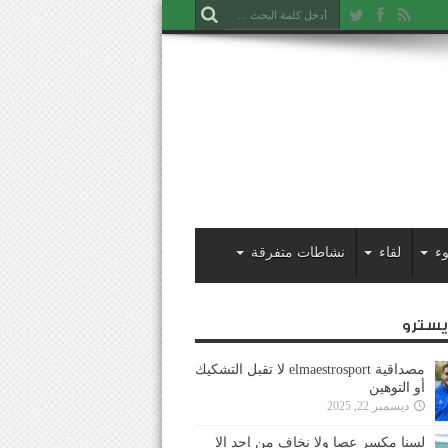
ء
لقاء
نشاطات متفرقة
ايسترو
مصداقية elmaestrosport لا تقبل التشكيك
أو التوهين
ديسمبر 22, 2025
لسنا مكسر عصا ولا نخاف من احد إلا