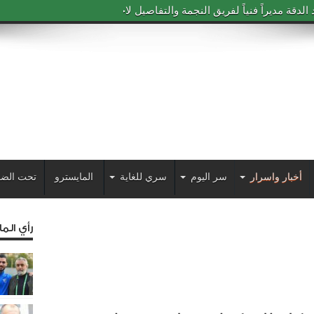
دقة مديراً فنياً لفريق النجمة والتفاصيل لاحقاً
أخبار واسرار
سر اليوم
سري للغاية
المايسترو
تحت الضو
رأي الم