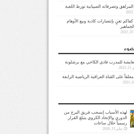
 المراهق وتصرفاته الصبيانية تورط اللعبة
كفاكم تغنٍ بإنتصارات كاذبة وبيع الأوهام
لجماهير
2
ضوء
عايشة للمدرب فادي الكاخي مع برشلونة
202
معلقاً على القناة العراقية الرياضية الرابعة
لهذه الأسباب إنسحب فريق البرج من
الدوري والإتحاد الكروي يتبلغ القرار
رسمياً خلال ساعات
يناير 13, 2026