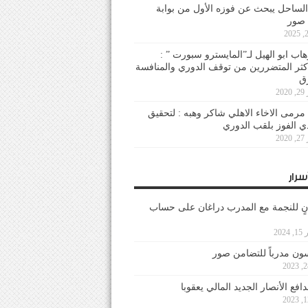
لساحل يبحث عن فوزه الأول من بوابة
 صور
هاب ابو الهيل لـ”المايسترو سبورت ” :
أكثر المتضررين من توقف الدوري والمنافسة
20
رمى الاخاء الاهلي شاكر وهبه : لتحقيق
دي الفوز بلقب الدوري
20
سرار
نٍ للنجمة مع المدرب دراغان على حساب
202
ون مدرباً للتضامن صور
فع الأنصار الجديد المالي يعقوبا