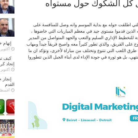
زال كل الشكوك حول مستواه
التي اطلقت حوله مع بداية الموسم وانه وصل للمنافسة على
 الذين قدموا مستوى جيد في معظم المباريات التي خاضوها ،
جة للتخطيط الإداري السليم والتعب والجهد المتواصل من المدير
إتهام 
على الفريق، والذي تطور كثيراً معه واصبح فريقاً جيداً ومهاب
أكتوبر 28, 2022
طرق اللعب التي تتنوع وتختلف من مباراة لأخرى، وتؤكد ان ما
تهي، بل هو ثورة في جودة الإداء لدى أبناء الجبل الذين تتطوروا
كيف تم
إتحاد كرة
أكتوبر 27, 2022
إنجاز 
القدم
أغسطس 26,