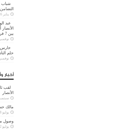
شباب ا
التضامن
يناير 26, 2025
عبد الو
الأنصار 
بين 7 فرق
نوفمبر 29, 20
حارس م
حلم النا
نوفمبر 27, 20
أخبار وأ
لقب ثا
الأنصار
سبتمبر 15, 4
مالك حس
يوليو 28, 2023
وصول مدا
يوليو 12, 2023