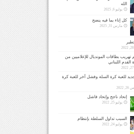
الله
يوليو 6, 2025
كل إناء بما فيه ينضح
مارس 31, 2025
خطير
 تهريب بطاقات المونديال للإعلاميين من
 القدم اللبناني
جديد للعبة كرة السلة وفشل آخر للعبة كرة
 2022
إتحاد ناجح وإتحاد فاشل
يوليو 25, 2022
السبب تداول السلطة بإنتظام
يوليو 24, 2022