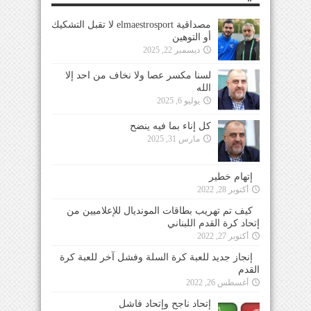
مصداقية elmaestrosport لا تقبل التشكيك
أو التوهين
ديسمبر 22, 2025
لسنا مكسر عصا ولا نخاف من احد إلا
الله
يوليو 6, 2025
كل إناء بما فيه ينضح
مارس 31, 2025
إتهام خطير
أكتوبر 28, 2022
كيف تم تهريب بطاقات المونديال للإعلاميين من
إتحاد كرة القدم اللبناني
أكتوبر 27, 2022
إنجاز جديد للعبة كرة السلة وفشل آخر للعبة كرة
القدم
أغسطس 26, 2022
إتحاد ناجح وإتحاد فاشل