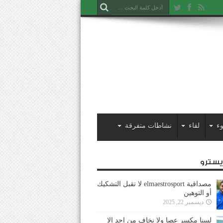
ء
لقاء
نشاطات متفرقة
ايسترو
مصداقية elmaestrosport لا تقبل التشكيك
أو التوهين
ديسمبر 22, 2025
لسنا مكسر عصا ولا نخاف من احد إلا