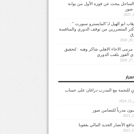
لساحل يبحث عن فوزه الأول من بوابة
 صور
هاب ابو الهيل لـ”المايسترو سبورت ” :
أكثر المتضررين من توقف الدوري والمنافسة
20
رمى الاخاء الاهلي شاكر وهبه : لتحقيق
دي الفوز بلقب الدوري
20
سرار
نٍ للنجمة مع المدرب دراغان على حساب
202
ون مدرباً للتضامن صور
فع الأنصار الجديد المالي يعقوبا