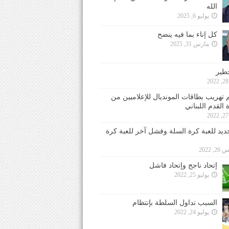
الله
يوليو 6, 2025
كل إناء بما فيه ينضح
مارس 31, 2025
خطير
 تهريب بطاقات المونديال للإعلاميين من
 القدم اللبناني
جديد للعبة كرة السلة وفشل آخر للعبة كرة
 2022
إتحاد ناجح وإتحاد فاشل
يوليو 25, 2022
السبب تداول السلطة بإنتظام
يوليو 24, 2022