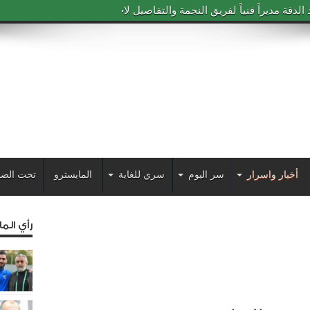
دقة مديراً فنياً لفريق النجمة والتفاصيل لاحقاً
أخبار واسرار
سر اليوم
سري للغاية
المايسترو
تحت الضو
رأي الم