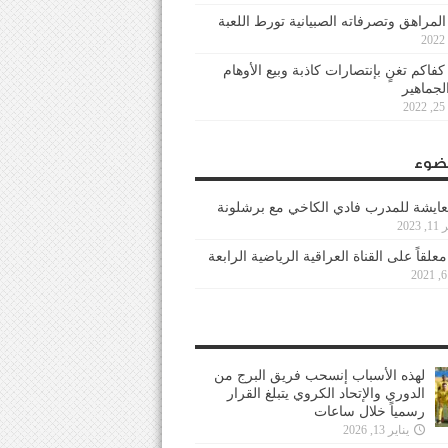
 المراهق وتصرفاته الصبيانية تورط اللعبة
كفاكم تغنٍ بإنتصارات كاذبة وبيع الأوهام
لجماهير
2
ضوء
عايشة للمدرب فادي الكاخي مع برشلونة
202
معلقاً على القناة العراقية الرياضية الرابعة
لهذه الأسباب إنسحب فريق البرج من
الدوري والإتحاد الكروي يتبلغ القرار
رسمياً خلال ساعات
يناير 13, 2026