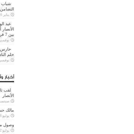
شباب ا
التضامن
يناير 26, 2025
عبد الو
الأنصار 
بين 7 فرق
نوفمبر 29, 20
حارس م
حلم النا
نوفمبر 27, 20
أخبار وأ
لقب ثا
الأنصار
سبتمبر 15, 4
مالك حس
يوليو 28, 2023
وصول مدا
يوليو 12, 2023