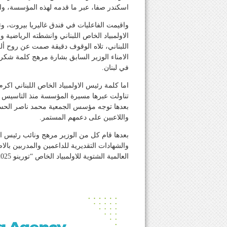
اسكندر صفا، عبر ما قدمه لهذه المؤسسة، وال
واقيمت الفاعليات في فندق غاليريا بيروت، و
الاولمبياد الخاص اللبناني وانشطته الرياضية
اللبناني، تلاه الوقوف دقيقة صمت عن روح 
الامناء الوزير السابق بشارة مرهج كلمة شكر
في لبنان.
اما كلمة رئيس الاولمبياد الخاص اللبناني اكرم
تناولت عبرها مسيرة المؤسسة منذ التاسيس 
بعدها توجه مؤسس الجمعية محمد ناصر الحسي
واللاعبين على دعمهم المستمر.
بعدها قام كل من الوزير مرهج ونائب رئيس ال
والشهادات التقديرية للداعمين والمدربين بالا
العالمية الشتوية للاولمبياد الخاص “تورينو 2025″، وختاماً شارك الجميع بكوكتيل اقيم لهذه المناسبة.