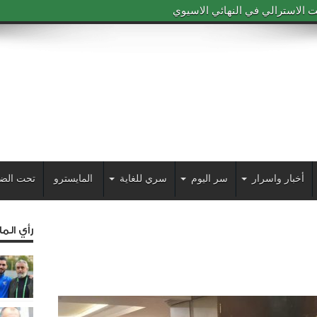
 الاسترالي في النهائي الاسيوي
أخبار واسرار
سر اليوم
سري للغاية
المايسترو
تحت الض
رأي الم