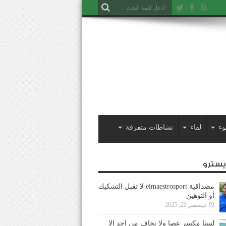
وء
لقاء
نشاطات متفرقة
ايسترو
مصداقية elmaestrosport لا تقبل التشكيك
أو التوهين
ديسمبر 22, 2025
لسنا مكسر عصا ولا نخاف من احد إلا