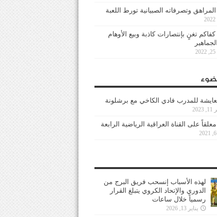
 المراهق وتصرفاته الصبيانية تورط اللعبة
كفاكم تغنٍ بإنتصارات كاذبة وبيع الأوهام
لجماهير
2
ضوء
عايشة للمدرب فادي الكاخي مع برشلونة
202
معلقاً على القناة العراقية الرياضية الرابعة
لهذه الأسباب إنسحب فريق البرج من
الدوري والإتحاد الكروي يتبلغ القرار
رسمياً خلال ساعات
يناير 13, 2026