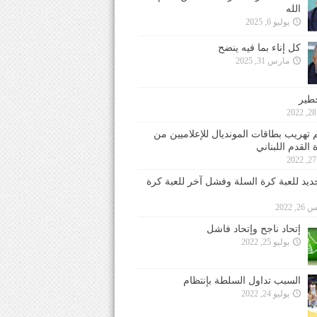
الله
يوليو 6, 2025
كل إناء بما فيه ينضح
مارس 31, 2025
خطير
 تهريب بطاقات المونديال للإعلاميين من
 القدم اللبناني
جديد للعبة كرة السلة وفشل آخر للعبة كرة
 2022
إتحاد ناجح وإتحاد فاشل
يوليو 25, 2022
السبب تداول السلطة بإنتظام
يوليو 24, 2022