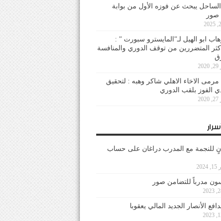
لساحل يبحث عن فوزه الأول من بوابة
 صور
هاب ابو الهيل لـ”المايسترو سبورت ” :
أكثر المتضررين من توقف الدوري والمنافسة
20
رمى الاخاء الاهلي شاكر وهبه : لتحقيق
دي الفوز بلقب الدوري
20
سرار
نٍ للنجمة مع المدرب دراغان على حساب
202
ون مدرباً للتضامن صور
فع الأنصار الجديد المالي يعقوبا