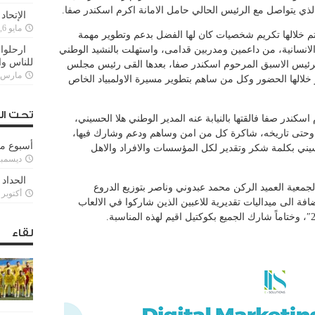
ذي يتواصل مع الرئيس الحالي حامل الامانة اكرم اسكندر صفا.
الإتحاد
مايو 6, 2022
تم خلالها تكريم شخصيات كان لها الفضل بدعم وتطوير مهمة
 والانسانية، من داعمين ومدربين قدامى، واستهلت بالنشيد الوطني
ارحلوا 
للناس وا
ألرئيس الاسبق المرحوم اسكندر صفا، بعدها القى رئيس مجلس
مارس 25, 022
 خلالها الحضور وكل من ساهم بتطوير مسيرة الاولمبياد الخاص
تحت ال
 اسكندر صفا فالقتها بالنيابة عنه المدير الوطني هلا الحسيني،
وحتى تاريخه، شاكرة كل من امن وساهم ودعم وشارك فيها،
أسبوع م
ني بكلمة شكر وتقدير لكل المؤسسات والافراد والاهل
ديسمبر 11, 3
الحداد 
جمعية العميد الركن محمد عبدوني وناصر بتوزيع الدروع
أكتوبر 6, 2021
ضافة الى ميداليات تقديرية للاعبين الذين شاركوا في الالعاب
لقاء