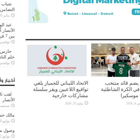
شباب ا
التضامن
يناير 26, 2025
عبد الو
الأنصار 
بين 7 فرق
نوفمبر 29, 20
حارس م
حلم النا
نوفمبر 27, 20
أخبار وأ
 يضم قائد منتخب
الاتحاد اللبناني للجمباز يلغي
 في الكرة الشاطئية
تواقيع اللاعبين ويقر سلسلة
لقب ثا
 موسكيرا
مشاركات خارجية
الأنصار
2026
يوليو 31, 2026
سبتمبر 15, 4
مالك حس
يوليو 28, 2023
وصول مدا
يوليو 12, 2023