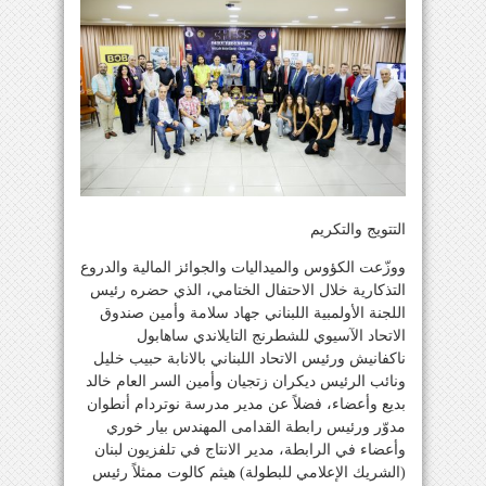
التتويج والتكريم
ووزّعت الكؤوس والميداليات والجوائز المالية والدروع
التذكارية خلال الاحتفال الختامي، الذي حضره رئيس
اللجنة الأولمبية اللبناني جهاد سلامة وأمين صندوق
الاتحاد الآسيوي للشطرنج التايلاندي ساهابول
ناكفانيش ورئيس الاتحاد اللبناني بالانابة حبيب خليل
ونائب الرئيس ديكران زتجيان وأمين السر العام خالد
بديع وأعضاء، فضلاً عن مدير مدرسة نوتردام أنطوان
مدوّر ورئيس رابطة القدامى المهندس بيار خوري
وأعضاء في الرابطة، مدير الانتاج في تلفزيون لبنان
(الشريك الإعلامي للبطولة) هيثم كالوت ممثلاً رئيس