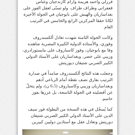
فرزلي وأحمد هزيمة وآرام كازندجيان وعباس
قعفراني وطراف طراف. ولو تسنّى لعقل الفوز على
بغداساريان والهبش على بابوجيان في الجولة الأخيرة
لكانا حققا المركزين الرابع والخامس في الترتيب
العام.
وكانت الجولة الثامنة شهدت تعادل ألكسندروف
وفوزي، والأستاذة الدولية الكبيرة المصرية شاهنده
وفا مع بابوجيان، وفوز كاسباروف على مايستورادزي،
وزيبي على خضر، وبغداساريان على الأستاذ الدولي
الكبير الصربي شتيفان ديوريتش.
وجعلت هذه النتائج ألكسندروف صامداً في صدارة
الترتيب بفارق نصف نقطة أمام الرباعي أدهم
وبغداساريان وزيبي وكاسباروف (6،5 ن)، ولم يتخلّ
عن أفضليته في الجولة التاسعة، بل عززها بفوز
حاسم.
كما يُسجّل في هذه النسخة من البطولة فوز سيف
الدين على الأستاذ الدولي الكبير الصربي شتيفان
دوريتش وتعادل عقل مع أستاذين دوليين كبيرين.