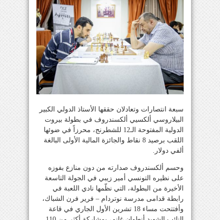
سبعة انتصارات وتعادلان حققها الأستاذ الدولي الكبير
البيلاروسي ألكسيي ألكسندروف في بطولة بيروت
الدولية المفتوحة الـ12 للشطرنج، محرزاً في ضوئها
اللقب برصيد 8 نقاط والجائزة المالية الأولى البالغة
ألفي دولار.
وحسم ألكسندروف صدارته من دون منازع بفوزه
على نظيره التونسي أمير زيبي في الجولة التاسعة
الأخيرة من البطولة، التي نظّمها نادي اللعبة في
رابطة قدامى مدرسة نوتردام – فرير فرن الشباك،
وأفتتحت مساء 18 تشرين الأول الجاري في قاعة
النائب الشهيد أنطوان غانم، بمشاركة أكثر من 110