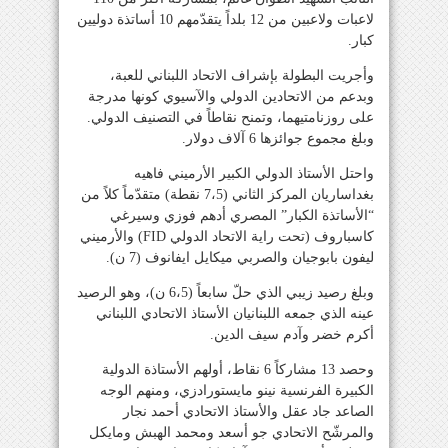
لاعبات ولاعبين من 12 بلداً يتقدّمهم 10 أساتذة دوليين
كبار.
وأجريت البطولة بإشراف الاتحاد اللبناني للعبة،
وبدعم من الاتحادين الدولي والآسيوي كونها مدرجة
على روزنامتيهما، وتمنح نقاطاً في التصنيف الدولي.
وبلغ مجموع جوائزها 6 آلاف دولار.
واحتل الأستاذ الدولي الكبير الأرميني فاهيه
بغداساريان المركز الثاني (7،5 نقطة) متقدّماً كلاً من
“الأساتذة الكبار” المصري أدهم فوزي وسيرغي
كاسباروف (تحت راية الاتحاد الدولي FID) والأرميني
ليفون بابوجيان والصربي ميكايل ايفانوف (7 ن).
وبلغ رصيد زيبي الذي حلّ سابعاً (6،5 ن)، وهو الرصيد
عينه الذي جمعه اللبنانيان الأستاذ الاتحادي اللبناني
أكرم خضر وآدم سيف الدين.
وحصد 13 مشاركاً 6 نقاط، أولهم الأستاذة الدولية
الكبيرة الفرنسية نينو مايستورادزي، ومنهم الوجه
الصاعد جاد عقل والأستاذ الاتحادي أحمد نجار
والمرشّح الاتحادي جو أسعد ومحمد الهبش ومايكل