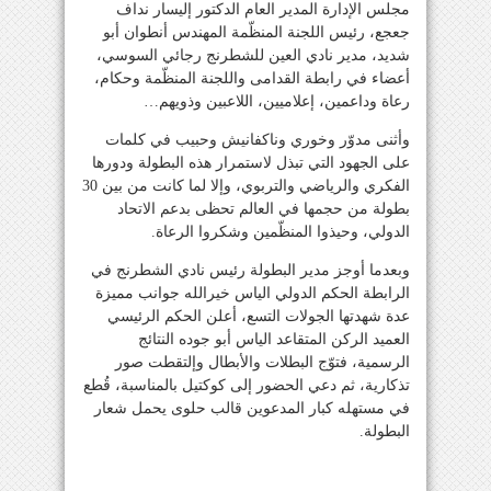
مجلس الإدارة المدير العام الدكتور إليسار نداف
جعجع، رئيس اللجنة المنظّمة المهندس أنطوان أبو
شديد، مدير نادي العين للشطرنج رجائي السوسي،
أعضاء في رابطة القدامى واللجنة المنظّمة وحكام،
رعاة وداعمين، إعلاميين، اللاعبين وذويهم…
وأثنى مدوّر وخوري وناكفانيش وحبيب في كلمات
على الجهود التي تبذل لاستمرار هذه البطولة ودورها
الفكري والرياضي والتربوي، وإلا لما كانت من بين 30
بطولة من حجمها في العالم تحظى بدعم الاتحاد
الدولي، وحيذوا المنظّمين وشكروا الرعاة.
وبعدما أوجز مدير البطولة رئيس نادي الشطرنج في
الرابطة الحكم الدولي الياس خيرالله جوانب مميزة
عدة شهدتها الجولات التسع، أعلن الحكم الرئيسي
العميد الركن المتقاعد الياس أبو جوده النتائج
الرسمية، فتوّج البطلات والأبطال وإلتقطت صور
تذكارية، ثم دعي الحضور إلى كوكتيل بالمناسبة، قُطع
في مستهله كبار المدعوين قالب حلوى يحمل شعار
البطولة.