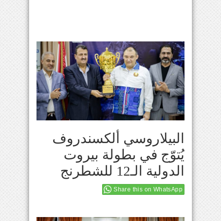
البيلاروسي ألكسندروف
يُتوّج في بطولة بيروت
الدولية الـ12 للشطرنج
Share this on WhatsApp