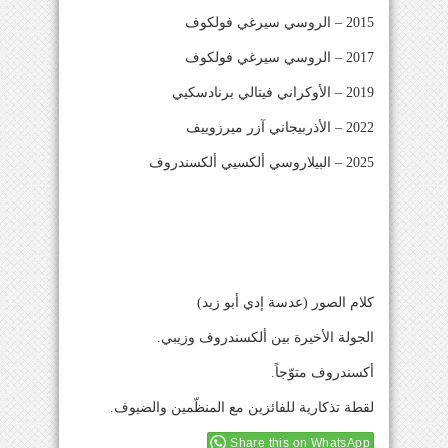
2015 – الروسي سيرغي فولكوف
2017 – الروسي سيرغي فولكوف
2019 – الأوكراني فيتالي برنادسكيي
2022 – الأذربيجاني آزر ميرزوييف
2025 – البيلاروسي ألكسيي ألكسندروف
كلام الصور (عدسة إدي أبو زيد)
الجولة الأخيرة بين ألكسندروف وزيبي.
أكسندروف متوّجاً.
لقطة تذكارية للفائزين مع المنظّمين والضيوف.
Share this on WhatsApp