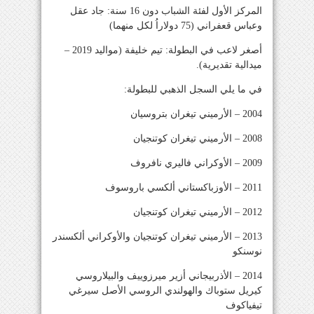
المركز الأول لفئة الشباب دون 16 سنة: جاد عقل
وعباس قعفراني (75 دولاراُ لكل منهما)
أصغر لاعب في البطولة: تيم خليفة (مواليد 2019 –
ميدالية تقديرية).
في ما يلي السجل الذهبي للبطولة:
2004 – الأرميني تيغران بتروسيان
2008 – الأرميني تيغران كوتنجيان
2009 – الأوكراني فاليري نافروف
2011 – الأوزباكستاني ألكسي باروسوف
2012 – الأرميني تيغران كوتنجيان
2013 – الأرميني تيغران كوتنجيان والأوكراني ألكسندر
نوسنكو
2014 – الأذربيجاني أزير ميرزوييف والبيلاروسي
كيريل ستوباك والهولندي الروسي الأصل سيرغي
تيفياكوف