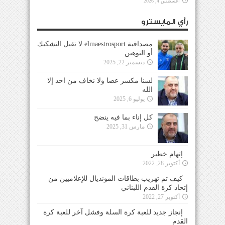
أغسطس 4, 2026
رأي المايسترو
مصداقية elmaestrosport لا تقبل التشكيك
أو التوهين
ديسمبر 22, 2025
لسنا مكسر عصا ولا نخاف من احد إلا
الله
يوليو 6, 2025
كل إناء بما فيه ينضح
مارس 31, 2025
إتهام خطير
أكتوبر 28, 2022
كيف تم تهريب بطاقات المونديال للإعلاميين من
إتحاد كرة القدم اللبناني
أكتوبر 27, 2022
إنجاز جديد للعبة كرة السلة وفشل آخر للعبة كرة
القدم