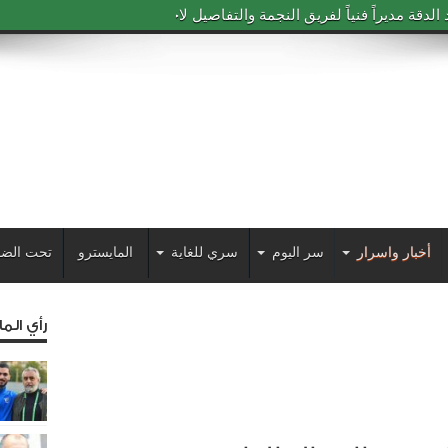
دقة مديراً فنياً لفريق النجمة والتفاصيل لاحقاً
أخبار واسرار
سر اليوم
سري للغاية
المايسترو
تحت الضو
رأي الم