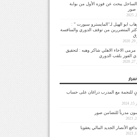
لساحل يبحث عن فوزه الأول من بوابة
 صور
هاب ابو الهيل لـ”المايسترو سبورت ” :
أكثر المتضررين من توقف الدوري والمنافسة
20
رمى الاخاء الاهلي شاكر وهبه : لتحقيق
دي الفوز بلقب الدوري
20
سرار
نٍ للنجمة مع المدرب دراغان على حساب
202
ون مدرباً للتضامن صور
فع الأنصار الجديد المالي يعقوبا