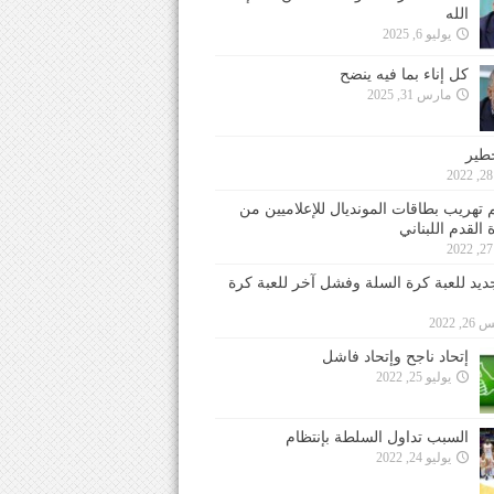
الله
يوليو 6, 2025
كل إناء بما فيه ينضح
مارس 31, 2025
خطير
 تهريب بطاقات المونديال للإعلاميين من
 القدم اللبناني
جديد للعبة كرة السلة وفشل آخر للعبة كرة
 2022
إتحاد ناجح وإتحاد فاشل
يوليو 25, 2022
السبب تداول السلطة بإنتظام
يوليو 24, 2022