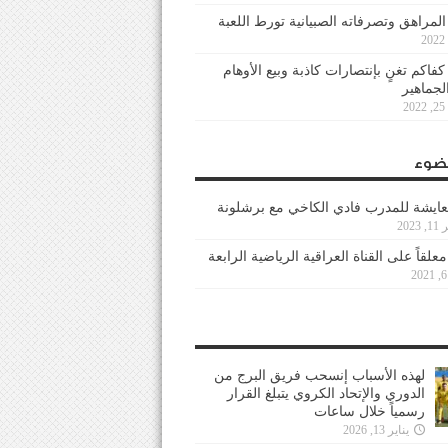
 المراهق وتصرفاته الصبيانية تورط اللعبة
كفاكم تغنٍ بإنتصارات كاذبة وبيع الأوهام
لجماهير
2
ضوء
عايشة للمدرب فادي الكاخي مع برشلونة
202
معلقاً على القناة العراقية الرياضية الرابعة
لهذه الأسباب إنسحب فريق البرج من
الدوري والإتحاد الكروي يتبلغ القرار
رسمياً خلال ساعات
يناير 13, 2026