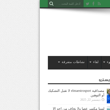
ء
لقاء
نشاطات متفرقة
ايسترو
مصداقية elmaestrosport لا تقبل التشكيك
أو التوهين
ديسمبر 22, 2025
لسنا مكسر عصا ولا نخاف من احد إلا