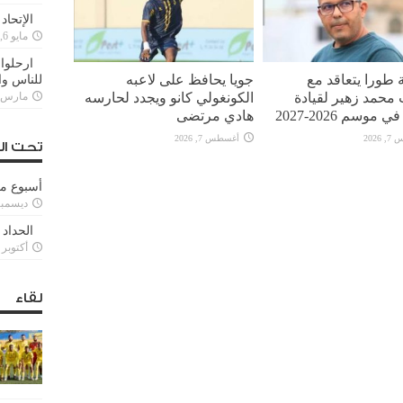
الإتحاد
مايو 6, 2022
ارحلوا 
 طورا يتعاقد مع
جويا يحافظ على لاعبه
للناس وا
محمد زهير لقيادة
الكونغولي كانو ويجدد لحارسه
مارس 25, 022
 موسم 2026-2027
هادي مرتضى
2026
أغسطس 7, 2026
تحت ال
أسبوع م
ديسمبر 11, 3
الحداد 
أكتوبر 6, 2021
لقاء