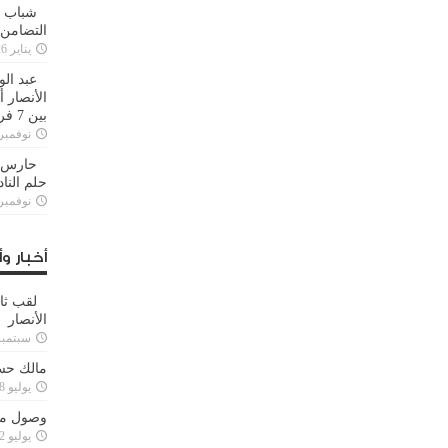
شباب ا
التضامن
يناير 26, 2025
عبد الو
الأنصار 
بين 7 فرق
نوفمبر 29, 20
حارس م
حلم النا
نوفمبر 27, 20
أخبار وأ
لقب ثا
الأنصار
سبتمبر 15, 4
مالك حس
يوليو 28, 2023
وصول مدا
يوليو 12, 2023