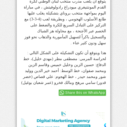
يتوقع أن يلعب مدرب منتخب لبنان الوطني لكرة
القدم المونتنيغري ميودراغ رادولوفيتش ، في مباراة
اليوم بمواجهة منتخب بروناي بتشكيلة يغلب عليها
طابع الأسلوب الهجومي ، وبطريقة لعب (4-3-3) مع
التركيز على التبادل السريع للكرة والضغط على
الخصم عبر الأجنحة ، مع محاولة هز الشباك
والتسجيل باكراً لتسهيل المأمورية والذهاب نحو فوز
سهل ودون كثير عناء .
هذا ويتوقع أن تكون التشكيلة على الشكل التالي :
لحراسة المرمى: مصطفى مطر (مهدي خليل)، خط
الدفاع: حسين الزين وخليل خميس وقاسم الزين
ومحمد صفوان، خط الوسط: أحمد خير الدين ووليد
شور ومحمد حيدر ، خط الهجوم: علي قصاص (خضر
قدور) سامي مرهج ومالك فخرو (عمر شعبان بوغيل)
Share this on WhatsApp