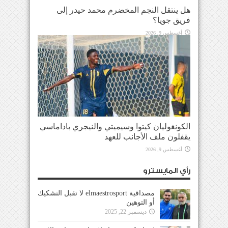
هل ينتقل النجم المخضرم محمد حيدر إلى
فريق جويا؟
أغسطس 9, 2026
الكونغوليان كيتوا وسيميتي والنيجري باداماسي
يقفلون ملف الأجانب للعهد
أغسطس 9, 2026
رأي المايسترو
مصداقية elmaestrosport لا تقبل التشكيك
أو التوهين
ديسمبر 22, 2025