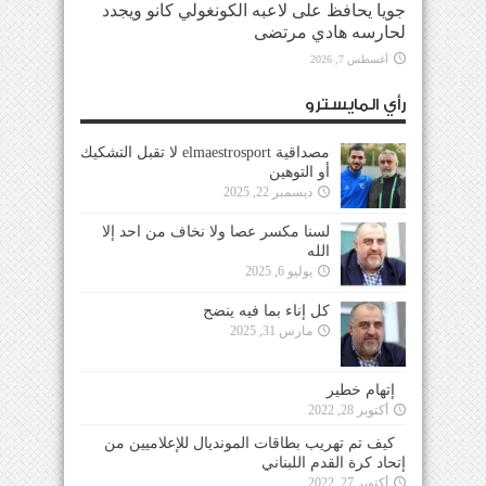
جويا يحافظ على لاعبه الكونغولي كانو ويجدد
لحارسه هادي مرتضى
أغسطس 7, 2026
رأي المايسترو
مصداقية elmaestrosport لا تقبل التشكيك
أو التوهين
ديسمبر 22, 2025
لسنا مكسر عصا ولا نخاف من احد إلا
الله
يوليو 6, 2025
كل إناء بما فيه ينضح
مارس 31, 2025
إتهام خطير
أكتوبر 28, 2022
كيف تم تهريب بطاقات المونديال للإعلاميين من
إتحاد كرة القدم اللبناني
أكتوبر 27, 2022