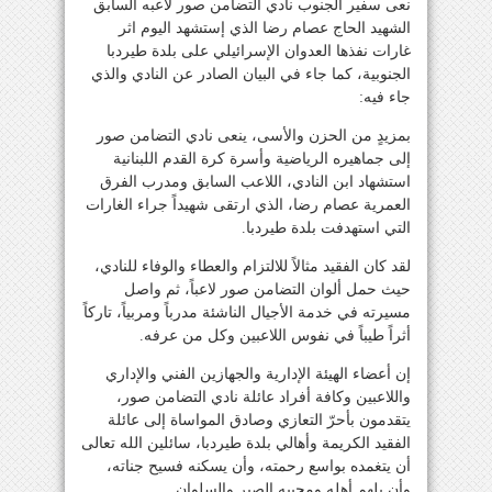
نعى سفير الجنوب نادي التضامن صور لاعبه السابق
الشهيد الحاج عصام رضا الذي إستشهد اليوم اثر
غارات نفذها العدوان الإسرائيلي على بلدة طيردبا
الجنوبية، كما جاء في البيان الصادر عن النادي والذي
جاء فيه:
بمزيدٍ من الحزن والأسى، ينعى نادي التضامن صور
إلى جماهيره الرياضية وأسرة كرة القدم اللبنانية
استشهاد ابن النادي، اللاعب السابق ومدرب الفرق
العمرية عصام رضا، الذي ارتقى شهيداً جراء الغارات
التي استهدفت بلدة طيردبا.
لقد كان الفقيد مثالاً للالتزام والعطاء والوفاء للنادي،
حيث حمل ألوان التضامن صور لاعباً، ثم واصل
مسيرته في خدمة الأجيال الناشئة مدرباً ومربياً، تاركاً
أثراً طيباً في نفوس اللاعبين وكل من عرفه.
إن أعضاء الهيئة الإدارية والجهازين الفني والإداري
واللاعبين وكافة أفراد عائلة نادي التضامن صور،
يتقدمون بأحرّ التعازي وصادق المواساة إلى عائلة
الفقيد الكريمة وأهالي بلدة طيردبا، سائلين الله تعالى
أن يتغمده بواسع رحمته، وأن يسكنه فسيح جناته،
وأن يلهم أهله ومحبيه الصبر والسلوان.