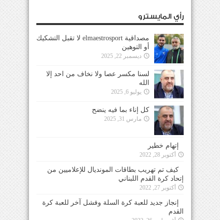
رأي المايسترو
مصداقية elmaestrosport لا تقبل التشكيك
أو التوهين
ديسمبر 22, 2025
لسنا مكسر عصا ولا نخاف من احد إلا
الله
يوليو 6, 2025
كل إناء بما فيه ينضح
مارس 31, 2025
إتهام خطير
أكتوبر 28, 2022
كيف تم تهريب بطاقات المونديال للإعلاميين من
إتحاد كرة القدم اللبناني
أكتوبر 27, 2022
إنجاز جديد للعبة كرة السلة وفشل آخر للعبة كرة
القدم