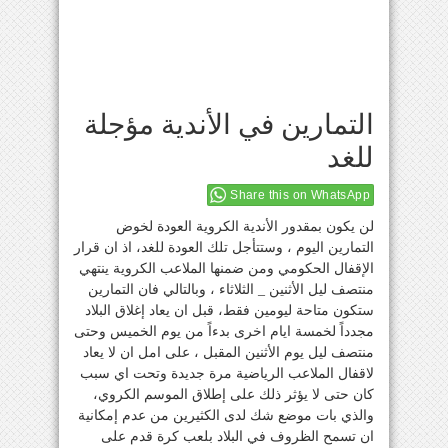
التمارين في الأندية مؤجلة
للغد
Share this on WhatsApp
لن يكون بمقدور الأندية الكروية العودة لخوض
التمارين اليوم ، وستتأجل تلك العودة للغد، اذ ان قرار
الإقفال الحكومي ومن ضمنها الملاعب الكروية ينتهي
منتصف ليل الأثنين _ الثلاثاء ، وبالتالي فان التمارين
ستكون متاحة ليومين فقط، قبل ان يعاد إغلاق البلاد
مجدداً لخمسة ايام اخرى بدءاً من يوم الخميس وحتى
منتصف ليل يوم الأثنين المقبل ، على امل ان لا يعاد
لاقفال الملاعب الرياضية مرة جديدة وتحت اي سبب
كان حتى لا يؤثر ذلك على إطلاق الموسم الكروي،
والذي بات موضع شك لدى الكثيرين من عدم إمكانية
ان تسمح الظروف في البلاد بلعب كرة قدم على