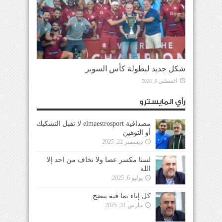
شكل جديد لبطولة كأس السوبر
أغسطس 6, 2026
رأي المايسترو
مصداقية elmaestrosport لا تقبل التشكيك
أو التوهين
ديسمبر 22, 2025
لسنا مكسر عصا ولا نخاف من احد إلا
الله
يوليو 6, 2025
كل إناء بما فيه ينضح
مارس 31, 2025