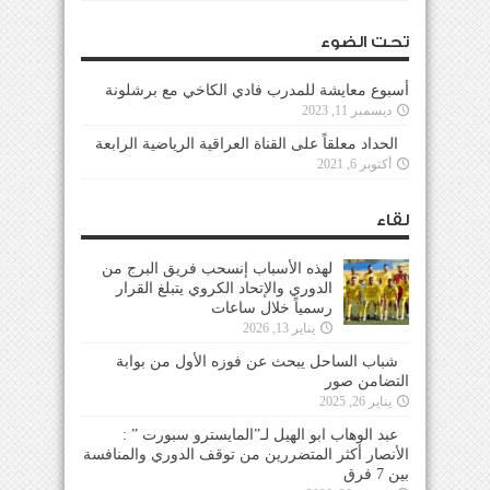
تحت الضوء
أسبوع معايشة للمدرب فادي الكاخي مع برشلونة
ديسمبر 11, 2023
الحداد معلقاً على القناة العراقية الرياضية الرابعة
أكتوبر 6, 2021
لقاء
لهذه الأسباب إنسحب فريق البرج من
الدوري والإتحاد الكروي يتبلغ القرار
رسمياً خلال ساعات
يناير 13, 2026
شباب الساحل يبحث عن فوزه الأول من بوابة
التضامن صور
يناير 26, 2025
عبد الوهاب ابو الهيل لـ”المايسترو سبورت ” :
الأنصار أكثر المتضررين من توقف الدوري والمنافسة
بين 7 فرق