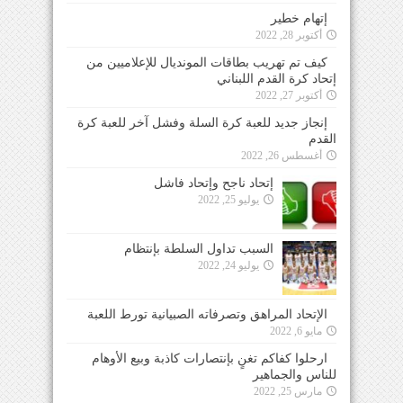
إتهام خطير
أكتوبر 28, 2022
كيف تم تهريب بطاقات المونديال للإعلاميين من
إتحاد كرة القدم اللبناني
أكتوبر 27, 2022
إنجاز جديد للعبة كرة السلة وفشل آخر للعبة كرة
القدم
أغسطس 26, 2022
إتحاد ناجح وإتحاد فاشل
يوليو 25, 2022
السبب تداول السلطة بإنتظام
يوليو 24, 2022
الإتحاد المراهق وتصرفاته الصبيانية تورط اللعبة
مايو 6, 2022
ارحلوا كفاكم تغنٍ بإنتصارات كاذبة وبيع الأوهام
للناس والجماهير
مارس 25, 2022