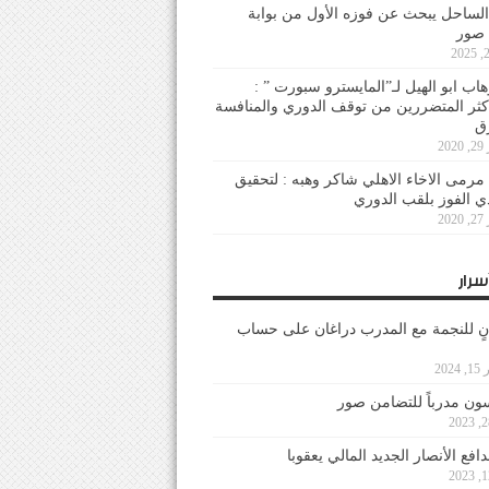
لساحل يبحث عن فوزه الأول من بوابة
 صور
هاب ابو الهيل لـ”المايسترو سبورت ” :
أكثر المتضررين من توقف الدوري والمنافسة
20
رمى الاخاء الاهلي شاكر وهبه : لتحقيق
دي الفوز بلقب الدوري
20
سرار
نٍ للنجمة مع المدرب دراغان على حساب
202
ون مدرباً للتضامن صور
فع الأنصار الجديد المالي يعقوبا