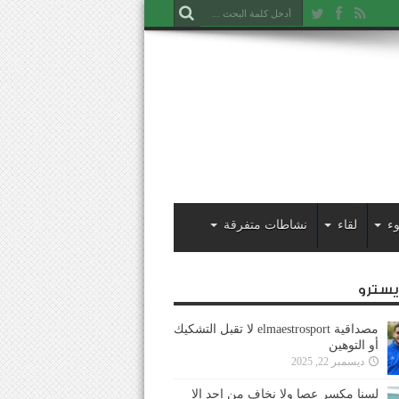
ء
لقاء
نشاطات متفرقة
ايسترو
مصداقية elmaestrosport لا تقبل التشكيك
أو التوهين
ديسمبر 22, 2025
لسنا مكسر عصا ولا نخاف من احد إلا