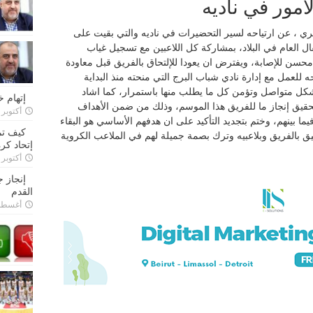
امور في ناديه
، عن ارتياحه لسير التحضيرات في ناديه والتي بقيت على
ال العام في البلاد، بمشاركة كل اللاعبين مع تسجيل غياب
محسن للإصابة، ويفترض ان يعودا للإلتحاق بالفريق قبل معاودة
ه للعمل مع إدارة نادي شباب البرج التي منحته منذ البداية
شكل متواصل وتؤمن كل ما يطلب منها باستمرار، كما اشاد
إتهام 
 تحقيق إنجاز ما للفريق هذا الموسم، وذلك من ضمن الأهداف
أكتوبر 28, 2022
ما بينهم، وختم بتجديد التأكيد على ان هدفهم الأساسي هو البقاء
كيف تم
ق بالفريق وبلاعبيه وترك بصمة جميلة لهم في الملاعب الكروية
إتحاد كرة
أكتوبر 27, 2022
إنجاز 
القدم
أغسطس 26,