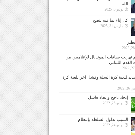
الله
يوليو 6, 2025
كل إناء بما فيه ينضح
مارس 31, 2025
خطير
 تهريب بطاقات المونديال للإعلاميين من
 القدم اللبناني
جديد للعبة كرة السلة وفشل آخر للعبة كرة
 2022
إتحاد ناجح وإتحاد فاشل
يوليو 25, 2022
السبب تداول السلطة بإنتظام
يوليو 24, 2022