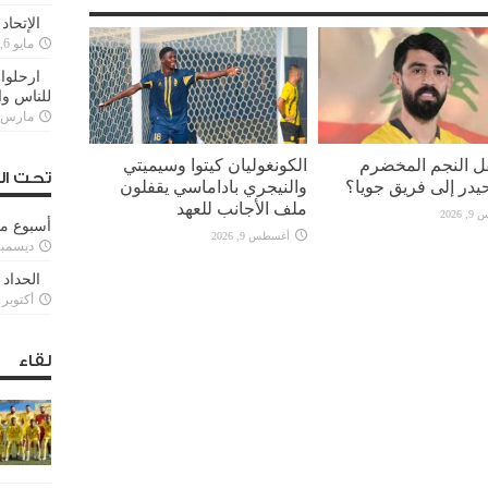
الإتحاد
مايو 6, 2022
ارحلوا 
للناس وا
مارس 25, 022
قل النجم المخضرم
الكونغوليان كيتوا وسيميتي
تحت ال
يدر إلى فريق جويا؟
والنيجري باداماسي يقفلون
ملف الأجانب للعهد
2026
أسبوع م
أغسطس 9, 2026
ديسمبر 11, 3
الحداد 
أكتوبر 6, 2021
لقاء