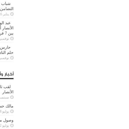
شباب ا
التضامن
يناير 26, 2025
عبد الو
الأنصار 
بين 7 فرق
نوفمبر 29, 20
حارس م
حلم النا
نوفمبر 27, 20
أخبار وأ
لقب ثا
الأنصار
سبتمبر 15, 4
مالك حس
يوليو 28, 2023
وصول مدا
يوليو 12, 2023