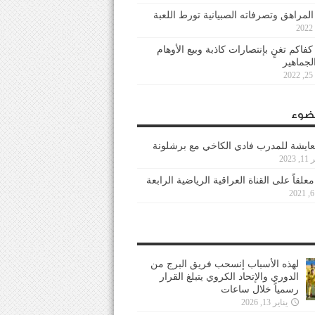
 المراهق وتصرفاته الصبيانية تورط اللعبة
كفاكم تغنٍ بإنتصارات كاذبة وبيع الأوهام
لجماهير
2
ضوء
عايشة للمدرب فادي الكاخي مع برشلونة
202
معلقاً على القناة العراقية الرياضية الرابعة
لهذه الأسباب إنسحب فريق البرج من
الدوري والإتحاد الكروي يتبلغ القرار
رسمياً خلال ساعات
يناير 13, 2026