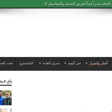
دقة مديراً فنياً لفريق النجمة والتفاصيل لاحقاً
أخبار واسرار
سر اليوم
سري للغاية
المايسترو
تحت الضو
رأي الم