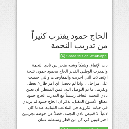
الحاج حمود يقترب كثيراً
من تدريب النجمة
Share this on WhatsApp
بات الإتفاق وشيكاً وشبه منجز بين نادي النجمة
والمدرب الوطني القدير الحاج محمود حمود، نتيجة
الإتصالات التي اجريت والمفاوضات والتي خيضت
على مراحل ، واذا لم يحصل اي امر طارئ يعطل
ويفرمل ما تم التوصل اليه، فمن المنتظر ان يعلن
نادي النجمة التعاقد رسمياً مع المدرب الحاج حمود
مطلع الأسبوع المقبل، يذكر ان الحاج حمود لم يرتدي
في حياته الكروية في الملاعب اللبنانية عندما كان
لاعباً الا قميص نادي النجمة، فضلاً عن خوضه تجربتين
احترافيتين في كل من قطر وسلطنة عمان