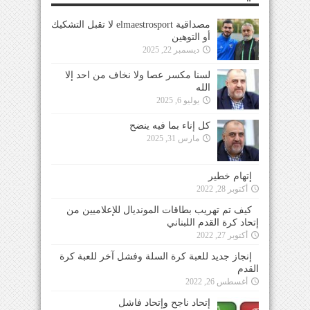
مصداقية elmaestrosport لا تقبل التشكيك
أو التوهين
ديسمبر 22, 2025
لسنا مكسر عصا ولا نخاف من احد إلا
الله
يوليو 6, 2025
كل إناء بما فيه ينضح
مارس 31, 2025
إتهام خطير
أكتوبر 28, 2022
كيف تم تهريب بطاقات المونديال للإعلاميين من
إتحاد كرة القدم اللبناني
أكتوبر 27, 2022
إنجاز جديد للعبة كرة السلة وفشل آخر للعبة كرة
القدم
أغسطس 26, 2022
إتحاد ناجح وإتحاد فاشل