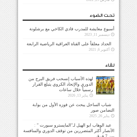
تحت الضوء
أسبوع معايشة للمدرب فادي الكاخي مع برشلونة
ديسمبر 11, 2023
الحداد معلقاً على القناة العراقية الرياضية الرابعة
أكتوبر 6, 2021
لقاء
لهذه الأسباب إنسحب فريق البرج من
الدوري والإتحاد الكروي يتبلغ القرار
رسمياً خلال ساعات
يناير 13, 2026
شباب الساحل يبحث عن فوزه الأول من بوابة
التضامن صور
يناير 26, 2025
عبد الوهاب ابو الهيل لـ”المايسترو سبورت ” :
الأنصار أكثر المتضررين من توقف الدوري والمنافسة
بين 7 فرق