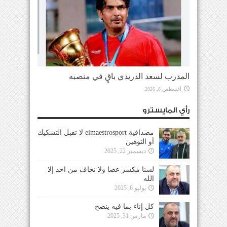
المدرب لسعد الدريدي باقٍ في منصبه
أغسطس 8, 2026
رأي المايسترو
مصداقية elmaestrosport لا تقبل التشكيك
أو التوهين
ديسمبر 22, 2025
لسنا مكسر عصا ولا نخاف من احد إلا
الله
يوليو 6, 2025
كل إناء بما فيه ينضح
مارس 31, 2025