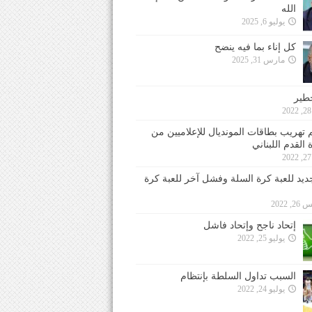
الله
يوليو 6, 2025
كل إناء بما فيه ينضح
مارس 31, 2025
خطير
 تهريب بطاقات المونديال للإعلاميين من
 القدم اللبناني
جديد للعبة كرة السلة وفشل آخر للعبة كرة
 2022
إتحاد ناجح وإتحاد فاشل
يوليو 25, 2022
السبب تداول السلطة بإنتظام
يوليو 24, 2022