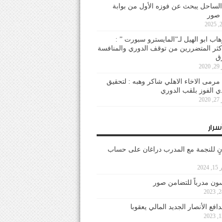
لساحل يبحث عن فوزه الأول من بوابة
 صور
هاب ابو الهيل لـ”المايسترو سبورت ” :
أكثر المتضررين من توقف الدوري والمنافسة
20
رمى الاخاء الاهلي شاكر وهبه : لتحقيق
دي الفوز بلقب الدوري
20
سرار
نٍ للنجمة مع المدرب دراغان على حساب
202
ون مدرباً للتضامن صور
فع الأنصار الجديد المالي يعقوبا