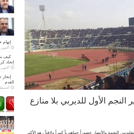
إتهام 
أكتوبر 28, 2022
كيف تم
إتحاد كرة
أكتوبر 27, 2022
إنجاز 
القدم
أغسطس 26,
 النجم الأول للديربي بلا منازع
ديين النجمة والأنصار حضوراً جماهيرياً كبيراً ولافتاً ، هو الأكبر