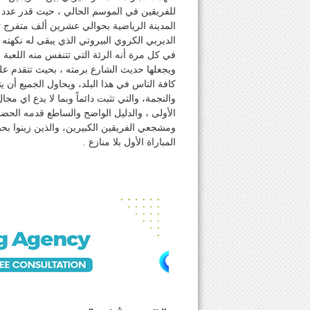
للفريقين في الموسم الحالي ، حيث قدر عدد 
المدينة الرياضية بحوالي عشرين ألف متفرج تقر
الديربي الكروي البيروتي الذي يبقى له نكهته 
في كل مرة أنه الرئة التي تتنفس منه اللعبة ويم
ويجعلها حديث الشارع برمته ، بحيث تتقدم على
كافة الناس في هذا البلد، ويحاول الجميع أن يت
والنجمة، والتي تثبت دائماً وبما لا يدع اي مج
الأولى ، والدليل الواضح والساطع قدمه الحض
ومشجعي الفريقين الكبيرين، والذين زينوا ب
المباراة الأول بلا منازع .