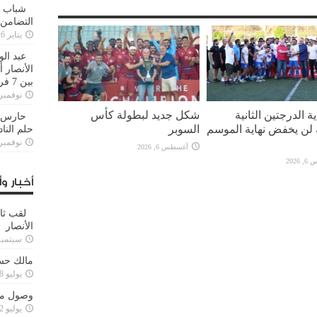
شباب ا
التضامن
يناير 26, 2025
عبد الو
الأنصار 
بين 7 فرق
نوفمبر 29, 20
ة الدرجتين الثانية
شكل جديد لبطولة كأس
حارس م
ة لن يخفض نهاية الموسم
السوبر
حلم النا
نوفمبر 27, 20
أغسطس 6, 2026
2026
أخبار وأ
لقب ثا
الأنصار
سبتمبر 15, 4
مالك حس
يوليو 28, 2023
وصول مدا
يوليو 12, 2023