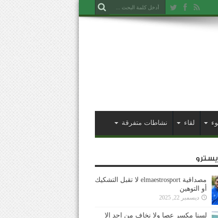
وء
لقاء
نشاطات متفرقة
ايسترو
مصداقية elmaestrosport لا تقبل التشكيك
أو التوهين
ديسمبر 22, 2025
لسنا مكسر عصا ولا نخاف من احد إلا