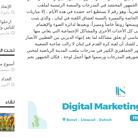
الجمهور المحتشد في المدرجات والمنصة الرئيسية لملعب
الإتحاد
يباً، وهو رقم لا يستطيع احد حشده في هذه الأيام ، إلا مباريات
مايو 6, 2022
الخاصة والمميزة بالنسبة لعشاق اللعبة في لبنان ، والذي يثبت
ارحلوا 
نحها رونقاً خاصاً ومميزاً، ويعيدها لدائرة الضوء والإهتمام
للناس وا
 كل الأحداث الأخرى والمشاكل الإجتماعية التي يعاني منها
مارس 25, 022
ناسى أو يعلق مشاكله لما بعد إنتهاء الديربي بين القطبين الأنصار
ال للشك أن لعبة كرة القدم في لبنان لا زالت صاحبة الشعبية
تحت ال
ور الجماهيري الكبير في مدرجات ملعب المدينة الرياضية لمحبي
حضورهم المدرجات ورسموا فيها أجمل لوحة ، فكان الجمهور نجم
أسبوع م
ديسمبر 11, 3
الحداد 
أكتوبر 6, 2021
لقاء