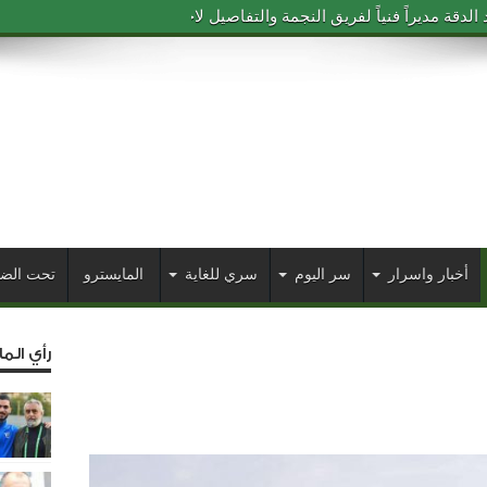
دقة مديراً فنياً لفريق النجمة والتفاصيل لاحقاً
أخبار واسرار
سر اليوم
سري للغاية
المايسترو
تحت الض
رأي الم